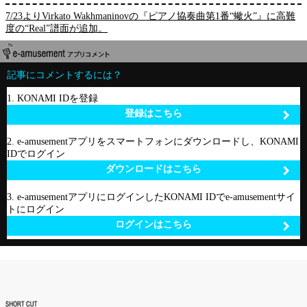
7/23よりVirkato Wakhmaninovの『ピアノ協奏曲第1番“蠍火”』に高難
度の“Real”譜面が追加。
記事にコメントするには？
1. KONAMI IDを登録
登録はこちら
2. e-amusementアプリをスマートフォンにダウンロードし、KONAMI
IDでログイン
ダウンロードはこちら
3. e-amusementアプリにログインしたKONAMI IDでe-amusementサイ
トにログイン
ログインはこちら