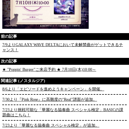
前の記事
7/9よりGALAXY WAVE DELTAにおいて未解禁曲がゲットできるチ
ャンス！
次の記事
★ ”Poppin' Burger”ご来店予約 ★ 7月10日(木)10:00～
関連記事 (ノスタルジア)
8/6より「エピソードを進めようキャンペーン」を開催。
7/30より『Pink Rose』に高難度の“Real”譜面が追加。
7/23より挑戦可能な「華麗なる協奏曲 スペシャル検定」BASICの課
題曲はこちら！
7/23より「華麗なる協奏曲 スペシャル検定」が追加。