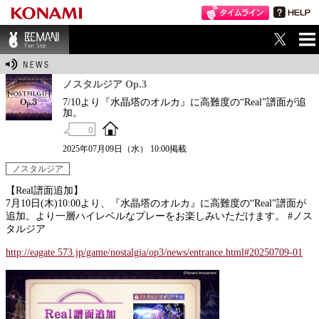
ME
BEMANI Fan Sit
NU
e
ノスタルジア Op.3
7/10より『水晶塔のオルカ』に高難度の“Real”譜面が追
加。
0
2025年07月09日（水） 10:00掲載
ノスタルジア
【Real譜面追加】
7月10日(木)10:00より、『水晶塔のオルカ』に高難度の“Real”譜面が
追加。より一層ハイレベルなプレーをお楽しみいただけます。 #ノス
タルジア
http://eagate.573.jp/game/nostalgia/op3/news/entrance.html#20250709-01