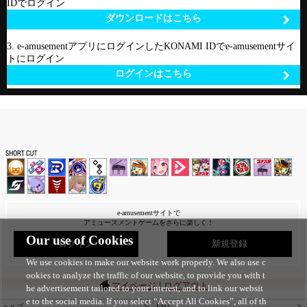
IDでログイン
ダウンロードはこちら
3. e-amusementアプリにログインしたKONAMI IDでe-amusementサイ
トにログイン
ログインはこちら
e-amusementサイトで
アミューズメントゲームをさらに楽しく！
Our use of Cookies
ログイン
新規登録
We use cookies to make our website work properly. We also use c
ookies to analyze the traffic of our website, to provide you with t
|
マイページ
ログアウト
he advertisement tailored to your interest, and to link our websit
e to the social media. If you select “Accept All Cookies”, all of th
FAQ
ヘルプ