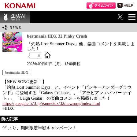
ME
BEMANI Fan Sit
NU
e
beatmania IIDX 32 Pinky Crush
「灼熱 Lost Summer Dayz」他、楽曲コメントを掲載しま
した！
0
2025年09月01日（月） 15:00掲載
beatmania IIDX
【NEW SONG更新！】
「灼熱 Lost Summer Dayz」と、イベント『ピンキーアンダーグラウ
ンド』に登場する「Galaxy Collapse」、「アラビアン ハイパー ナイ
ト」、「Uaigh Gealaí」の楽曲コメントを掲載しました！
https://p.eagate.573.jp/game/2dx/32/newsong/index.html
#IIDX
前の記事
9/1より、期間限定半額キャンペーン！