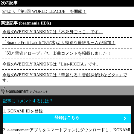
次の記事
9/4より「第8回 WORLD LEAGUE」を開催！
関連記事 (beatmania IIDX)
今週のWEEKLY RANKINGは「不死身ごっこ」です。
「Sparkle Fruit Lab.｣に8/6(木)より特別な最終ルームが追加！
「閃と雷管とロープ」他、楽曲コメントを掲載しました！
今週のWEEKLY RANKINGは「Lisa-RICCIA」です。
今週のWEEKLY RANKINGは「華麗なる！音戯探偵ひなビタ♫」で
す。
記事にコメントするには？
1. KONAMI IDを登録
登録はこちら
2. e-amusementアプリをスマートフォンにダウンロードし、KONAMI