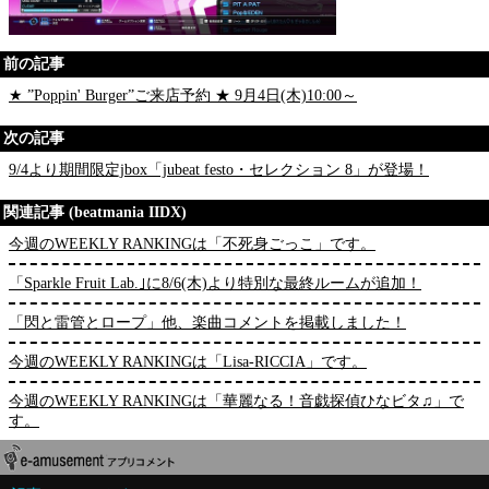
前の記事
★ ”Poppin' Burger”ご来店予約 ★ 9月4日(木)10:00～
次の記事
9/4より期間限定jbox「jubeat festo・セレクション 8」が登場！
関連記事 (beatmania IIDX)
今週のWEEKLY RANKINGは「不死身ごっこ」です。
「Sparkle Fruit Lab.｣に8/6(木)より特別な最終ルームが追加！
「閃と雷管とロープ」他、楽曲コメントを掲載しました！
今週のWEEKLY RANKINGは「Lisa-RICCIA」です。
今週のWEEKLY RANKINGは「華麗なる！音戯探偵ひなビタ♫」で
す。