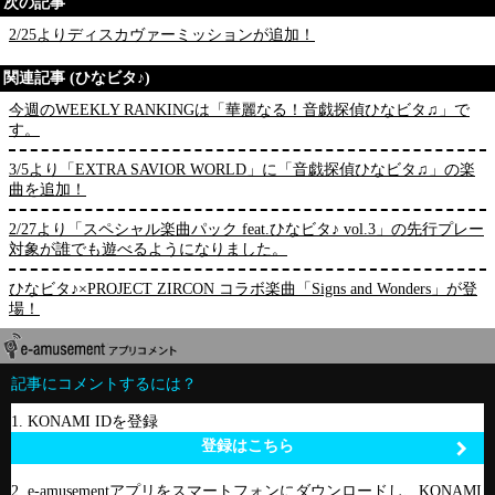
次の記事
2/25よりディスカヴァーミッションが追加！
関連記事 (ひなビタ♪)
今週のWEEKLY RANKINGは「華麗なる！音戯探偵ひなビタ♫」で
す。
3/5より「EXTRA SAVIOR WORLD」に「音戯探偵ひなビタ♫」の楽
曲を追加！
2/27より「スペシャル楽曲パック feat.ひなビタ♪ vol.3」の先行プレー
対象が誰でも遊べるようになりました。
ひなビタ♪×PROJECT ZIRCON コラボ楽曲「Signs and Wonders」が登
場！
記事にコメントするには？
1. KONAMI IDを登録
登録はこちら
2. e-amusementアプリをスマートフォンにダウンロードし、KONAMI