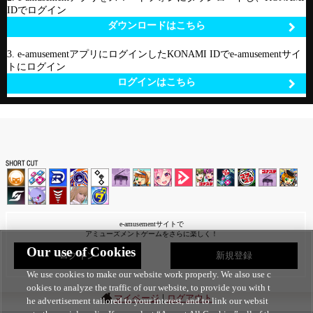
IDでログイン
ダウンロードはこちら
3. e-amusementアプリにログインしたKONAMI IDでe-amusementサイ
トにログイン
ログインはこちら
e-amusementサイトで
アミューズメントゲームをさらに楽しく！
Our use of Cookies
ログイン
新規登録
We use cookies to make our website work properly. We also use c
ookies to analyze the traffic of our website, to provide you with t
|
マイページ
ログアウト
he advertisement tailored to your interest, and to link our websit