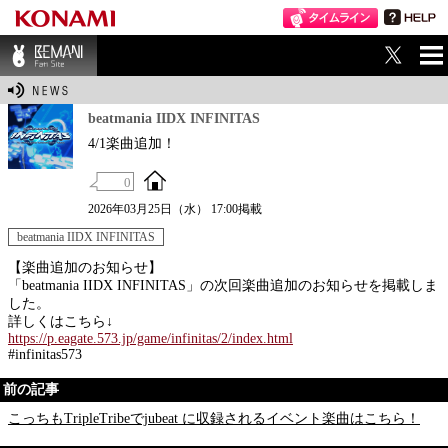
ME
BEMANI Fan Sit
NU
e
beatmania IIDX INFINITAS
4/1楽曲追加！
0
2026年03月25日（水） 17:00掲載
beatmania IIDX INFINITAS
【楽曲追加のお知らせ】
「beatmania IIDX INFINITAS」の次回楽曲追加のお知らせを掲載しま
した。
詳しくはこちら↓
https://p.eagate.573.jp/game/infinitas/2/index.html
#infinitas573
前の記事
こっちもTripleTribeでjubeat に収録されるイベント楽曲はこちら！