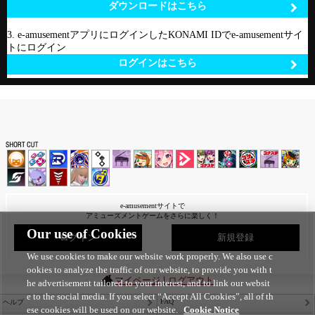
ダウンロードはこちら
3. e-amusementアプリにログインしたKONAMI IDでe-amusementサイ
トにログイン
ログインはこちら
e-amusementサイトで
アミューズメントゲームをさらに楽しく！
Our use of Cookies
ログイン
新規登録
We use cookies to make our website work properly. We also use c
ookies to analyze the traffic of our website, to provide you with t
|
マイページ
ログアウト
he advertisement tailored to your interest, and to link our websit
e to the social media. If you select “Accept All Cookies”, all of th
FAQ
ヘルプ
ese cookies will be used on our website.
Cookie Notice