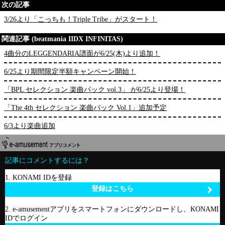
次の記事
3/26より「こっちも！Triple Tribe」がスタート！
関連記事 (beatmania IIDX INFINITAS)
4曲分のLEGGENDARIA譜面が6/25(木)より追加！
6/25より期間限定半額キャンペーン開始！
「BPL セレクション 楽曲パック vol.3」 が6/25より登場！
「The 4th セレクション 楽曲パック Vol.1」追加予定
6/3より楽曲追加
記事にコメントするには？
1. KONAMI IDを登録
登録はこちら
2. e-amusementアプリをスマートフォンにダウンロードし、KONAMI
IDでログイン