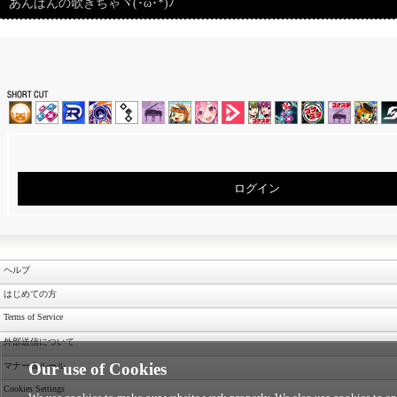
あんぱんの歌きちゃヾ⁠(⁠･⁠ω⁠･⁠*⁠)⁠ﾉ
ログイン
ヘルプ
はじめての方
Terms of Service
外部送信について
Our use of Cookies
マナー＆ルール
Cookies Settings