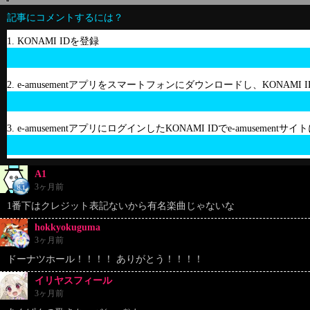
記事にコメントするには？
1. KONAMI IDを登録
2. e-amusementアプリをスマートフォンにダウンロードし、KONAMI
3. e-amusementアプリにログインしたKONAMI IDでe-amusement
A1
3ヶ月前
1番下はクレジット表記ないから有名楽曲じゃないな
hokkyokuguma
3ヶ月前
ドーナツホール！！！！ ありがとう！！！！
イリヤスフィール
3ヶ月前