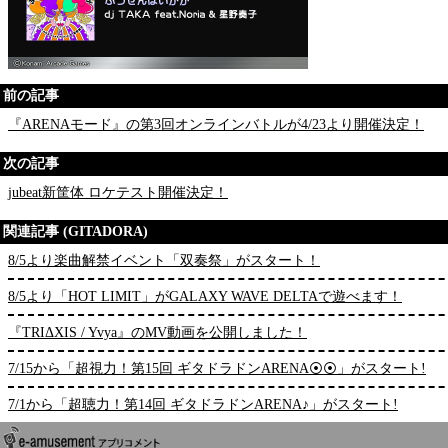
前の記事
『ARENAモード』の第3回オンラインバトルが4/23より開催決定！
次の記事
jubeat新筐体 ロケテスト開催決定！
関連記事 (GITADORA)
8/5より楽曲解禁イベント「双奏祭」がスタート！
8/5より「HOT LIMIT」がGALAXY WAVE DELTAで遊べます！
『TRIΔXIS / Yvya』のMV動画を公開しました！
7/15から「超視力！第15回 ギタドラドンARENA⦿⦿」がスタート!
7/1から「超聴力！第14回 ギタドラドンARENA♪」がスタート!