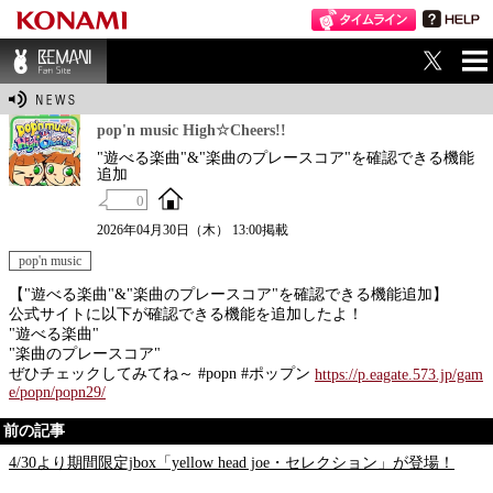
ME
BEMANI Fan Sit
NU
e
pop'n music High☆Cheers!!
"遊べる楽曲"&"楽曲のプレースコア"を確認できる機能
追加
0
2026年04月30日（木） 13:00掲載
pop'n music
【"遊べる楽曲"&"楽曲のプレースコア"を確認できる機能追加】
公式サイトに以下が確認できる機能を追加したよ！
"遊べる楽曲"
"楽曲のプレースコア"
ぜひチェックしてみてね～ #popn #ポップン
https://p.eagate.573.jp/gam
e/popn/popn29/
前の記事
4/30より期間限定jbox「yellow head joe・セレクション」が登場！