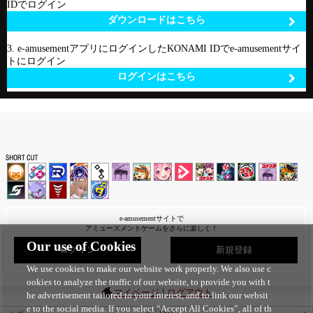
IDでログイン
ダウンロードはこちら
3. e-amusementアプリにログインしたKONAMI IDでe-amusementサイ
トにログイン
ログインはこちら
e-amusementサイトで
アミューズメントゲームをさらに楽しく！
Our use of Cookies
ログイン
新規登録
We use cookies to make our website work properly. We also use c
ookies to analyze the traffic of our website, to provide you with t
|
マイページ
ログアウト
he advertisement tailored to your interest, and to link our websit
e to the social media. If you select “Accept All Cookies”, all of th