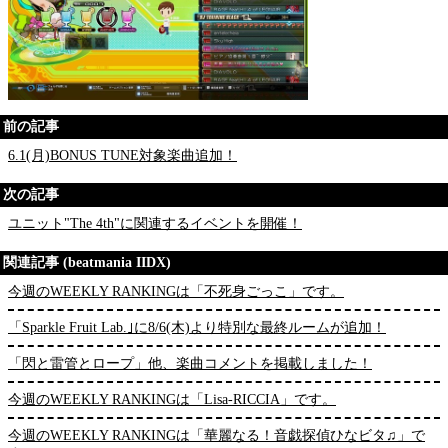
前の記事
6.1(月)BONUS TUNE対象楽曲追加！
次の記事
ユニット"The 4th"に関連するイベントを開催！
関連記事 (beatmania IIDX)
今週のWEEKLY RANKINGは「不死身ごっこ」です。
「Sparkle Fruit Lab.｣に8/6(木)より特別な最終ルームが追加！
「閃と雷管とロープ」他、楽曲コメントを掲載しました！
今週のWEEKLY RANKINGは「Lisa-RICCIA」です。
今週のWEEKLY RANKINGは「華麗なる！音戯探偵ひなビタ♫」で