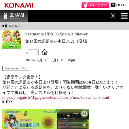
ME
BEMANI Fan Sit
NU
e
beatmania IIDX 33 Sparkle Shower
第14回の課題曲が本日6/1より登場！
0
2026年06月01日（月） 10:10掲載
beatmania IIDX
【皆伝ランク更新！】
第14回の課題曲が本日より登場！開催期間は6/14(日)23:59まで！
期間ごとに変わる課題曲を、より少ない挑戦回数・難しいクリアタ
イプで挑戦し、高いスキルを目指そう！
https://p.eagate.573.jp/game/2dx/33/howto/new/kaiden_rank.html
#IIDX