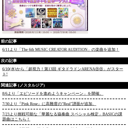
前の記事
6/11より「The 6th MUSIC CREATOR AUDITION」の楽曲を追加！
次の記事
6/10(水)から「超視力！第13回 ギタドラドンARENA⦿⦿」がスター
ト!
関連記事 (ノスタルジア)
8/6より「エピソードを進めようキャンペーン」を開催。
7/30より『Pink Rose』に高難度の“Real”譜面が追加。
7/23より挑戦可能な「華麗なる協奏曲 スペシャル検定」BASICの課
題曲はこちら！