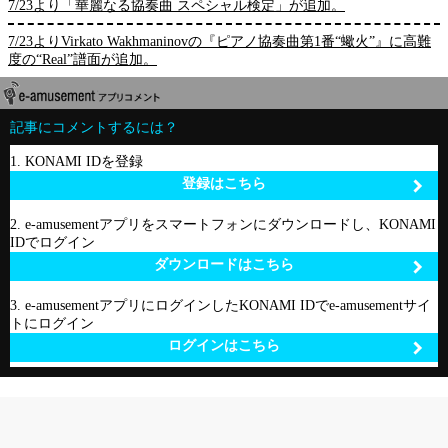
7/23より「華麗なる協奏曲 スペシャル検定」が追加。
7/23よりVirkato Wakhmaninovの『ピアノ協奏曲第1番“蠍火”』に高難
度の“Real”譜面が追加。
記事にコメントするには？
1. KONAMI IDを登録
登録はこちら
2. e-amusementアプリをスマートフォンにダウンロードし、KONAMI
IDでログイン
ダウンロードはこちら
3. e-amusementアプリにログインしたKONAMI IDでe-amusementサイ
トにログイン
ログインはこちら