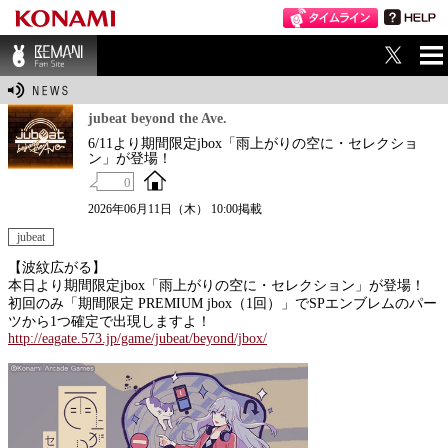
ME
BEMANI Fan Sit
NU
e
jubeat beyond the Ave.
6/11より期間限定jbox「雨上がりの空に・セレクショ
ン」が登場！
0
2026年06月11日（木） 10:00掲載
jubeat
【波紋広がる】
本日より期間限定jbox「雨上がりの空に・セレクション」が登場！
初回のみ「期間限定 PREMIUM jbox（1回）」でSPエンブレムのパー
ツから1つ確定で出現しますよ！
http://eagate.573.jp/game/jubeat/beyond/jbox/