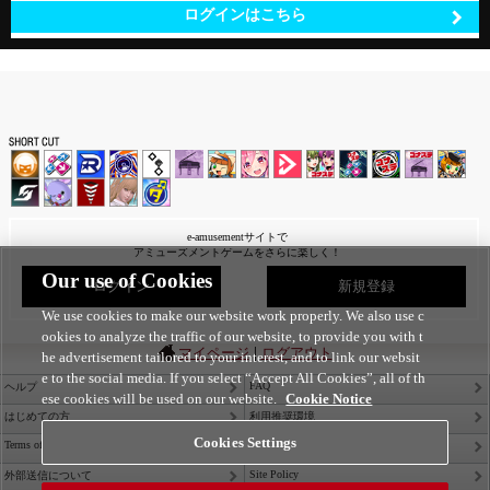
ログインはこちら
e-amusementサイトで
アミューズメントゲームをさらに楽しく！
Our use of Cookies
ログイン
新規登録
We use cookies to make our website work properly. We also use c
ookies to analyze the traffic of our website, to provide you with t
|
マイページ
ログアウト
he advertisement tailored to your interest, and to link our websit
e to the social media. If you select “Accept All Cookies”, all of th
FAQ
ヘルプ
ese cookies will be used on our website.
Cookie Notice
はじめての方
利用推奨環境
Cookies Settings
Terms of Service
Privacy Policy
Site Policy
外部送信について