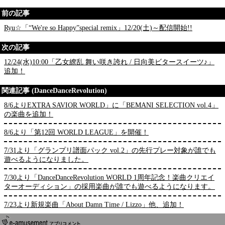
前の記事
Ryu☆「“We're so Happy”special remix」12/20(土)～配信開始!!
次の記事
12/24(水)10:00「乙女繚乱 舞い咲き誇れ / 日向美ビタースイーツ♪」
追加！
関連記事 (DanceDanceRevolution)
8/6よりEXTRA SAVIOR WORLD」に「BEMANI SELECTION vol.4」
の楽曲を追加！
8/6より「第12回 WORLD LEAGUE」を開催！
7/31より「グランプリ譜面パック vol.2」の先行プレー対象が誰でも
遊べるようになりました。
7/30より「DanceDanceRevolution WORLD 1周年記念！楽曲クリエイ
ターオーディション」の採用楽曲が誰でも遊べるようになります。
7/23より新規楽曲「About Damn Time / Lizzo」他、追加！