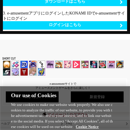
ダウンロードはこちら
3. e-amusementアプリにログインしたKONAMI IDでe-amusementサイ
トにログイン
ログインはこちら
e-amusementサイトで
アミューズメントゲームをさらに楽しく！
Our use of Cookies
ログイン
新規登録
We use cookies to make our website work properly. We also use c
ookies to analyze the traffic of our website, to provide you with t
|
マイページ
ログアウト
he advertisement tailored to your interest, and to link our websit
e to the social media. If you select “Accept All Cookies”, all of th
FAQ
ヘルプ
ese cookies will be used on our website.
Cookie Notice