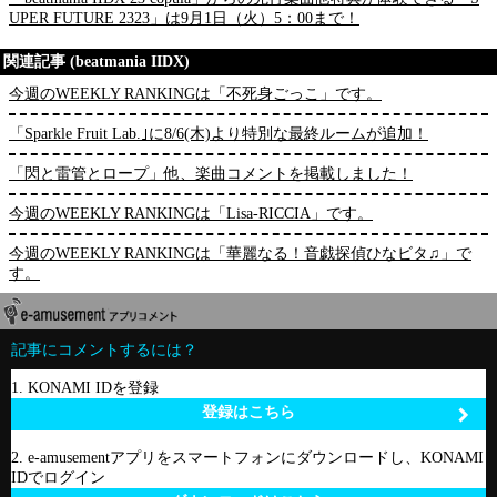
UPER FUTURE 2323」は9月1日（火）5：00まで！
関連記事 (beatmania IIDX)
今週のWEEKLY RANKINGは「不死身ごっこ」です。
「Sparkle Fruit Lab.｣に8/6(木)より特別な最終ルームが追加！
「閃と雷管とロープ」他、楽曲コメントを掲載しました！
今週のWEEKLY RANKINGは「Lisa-RICCIA」です。
今週のWEEKLY RANKINGは「華麗なる！音戯探偵ひなビタ♫」で
す。
記事にコメントするには？
1. KONAMI IDを登録
登録はこちら
2. e-amusementアプリをスマートフォンにダウンロードし、KONAMI
IDでログイン