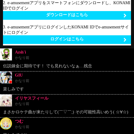
2. e-amusementアプリをスマートフォンにダウンロードし、KONAMI
IDでログイン
ダウンロードはこちら
3. e-amusementアプリにログインしたKONAMI IDでe-amusementサイ
トにログイン
ログインはこちら
Azsh'i
かなり前
伝説錬金に期待です！ でも見れないなぁ…残念
GIU
かなり前
楽しみです
イリヤスフィール
かなり前
まさかロケテ曲が来たりして(￣▽￣;) その可能性高いめう( ☆∀☆)
つむ
かなり前