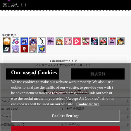
楽しみだ！！
e-amusementサイトで
アミューズメントゲームをさらに楽しく！
Our use of Cookies
ログイン
新規登録
We use cookies to make our website work properly. We also use c
ookies to analyze the traffic of our website, to provide you with t
|
マイページ
ログアウト
he advertisement tailored to your interest, and to link our websit
e to the social media. If you select “Accept All Cookies”, all of th
FAQ
ヘルプ
ese cookies will be used on our website.
Cookie Notice
はじめての方
利用推奨環境
Cookies Settings
Terms of Service
Privacy Policy
Site Policy
外部送信について