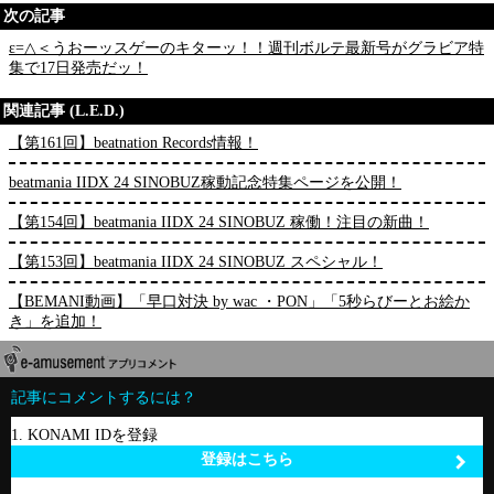
次の記事
ε=△＜うおーッスゲーのキターッ！！週刊ボルテ最新号がグラビア特
集で17日発売だッ！
関連記事 (L.E.D.)
【第161回】beatnation Records情報！
beatmania IIDX 24 SINOBUZ稼動記念特集ページを公開！
【第154回】beatmania IIDX 24 SINOBUZ 稼働！注目の新曲！
【第153回】beatmania IIDX 24 SINOBUZ スペシャル！
【BEMANI動画】「早口対決 by wac ・PON」「5秒らびーとお絵か
き」を追加！
記事にコメントするには？
1. KONAMI IDを登録
登録はこちら