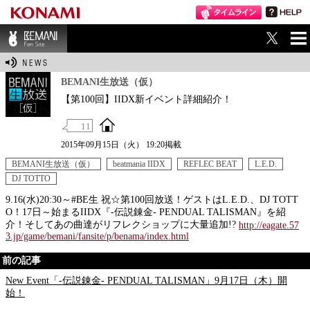
ME
BEMANI Fan Sit
NU
e
BEMANI生放送（仮）
【第100回】IIDX新イベント詳細紹介！
11
2015年09月15日（火） 19:20掲載
BEMANI生放送（仮）
beatmania IIDX
REFLEC BEAT
L.E.D.
DJ TOTTO
9.16(水)20:30～#BE生 祝☆第100回放送！ゲストはL.E.D.、DJ TOTT
O！17日～始まるIIDX『-伝説錬金- PENDUAL TALISMAN』を紹
介！そしてあの曲達がリフレクショップに大量追加!?
http://eagate.57
3.jp/game/bemani/fansite/p/benama/index.html
前の記事
New Event「-伝説錬金- PENDUAL TALISMAN」9月17日（木）開
始！