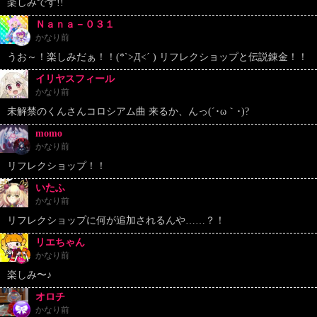
楽しみです!!
Ｎａｎａ－０３１
かなり前
うお～！楽しみだぁ！！(*`>Д<´ ) リフレクショップと伝説錬金！！
イリヤスフィール
かなり前
未解禁のくんさんコロシアム曲 来るか、んっ(´･ω｀･)?
momo
かなり前
リフレクショップ！！
いたふ
かなり前
リフレクショップに何が追加されるんや……？！
リエちゃん
かなり前
楽しみ〜♪
オロチ
かなり前