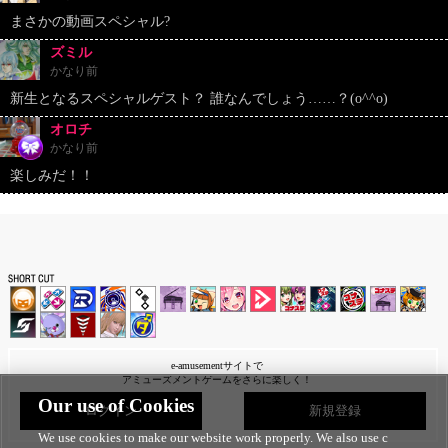
まさかの動画スペシャル?
ズミル
かなり前
新生となるスペシャルゲスト？ 誰なんでしょう……？(o^^o)
オロチ
かなり前
楽しみだ！！
e-amusementサイトで
アミューズメントゲームをさらに楽しく！
Our use of Cookies
ログイン
新規登録
We use cookies to make our website work properly. We also use c