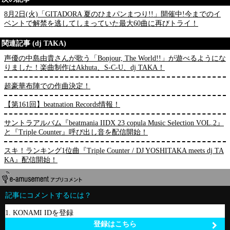
8月2日(火)「GITADORA 夏のひまパンまつり!!」開催中!今までのイ
ベントで解禁を逃してしまっていた最大60曲に再びトライ！
関連記事 (dj TAKA)
声優の中島由貴さんが歌う「Bonjour, The World!!」が遊べるようにな
りました！楽曲制作はAkhuta、S-C-U、dj TAKA！
超豪華布陣での作曲決定！
【第161回】beatnation Records情報！
サントラアルバム『beatmania IIDX 23 copula Music Selection VOL.2』
と『Triple Counter』呼び出し音を配信開始！
スキ！ランキング1位曲『Triple Counter / DJ YOSHITAKA meets dj TA
KA』配信開始！
記事にコメントするには？
1. KONAMI IDを登録
登録はこちら