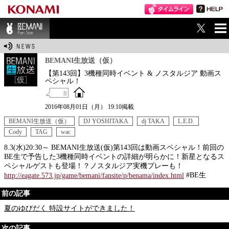
ME
BEMANI Fan Sit
NU
e
BEMANI生放送（仮）
【第143回】3機種同時イベント & ノスタルジア 動画ス
ペシャル！
8
2016年08月01日（月） 19:10掲載
BEMANI生放送（仮）
DJ YOSHITAKA
dj TAKA
L.E.D.
Cody
TAG
wac
8.3(水)20:30～ BEMANI生放送(仮)第143回は動画スペシャル！前回の
BE生で予告した3機種同時イベントの詳細が明らかに！新星となるス
ペシャルゲストも登場！？ノスタルジア実機プレーも！
#BE生
http://eagate.573.jp/game/bemani/fansite/p/benama/index.html
前の記事
夏のゆびだく 特設サイトができました！
次の記事