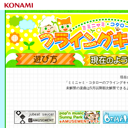
遊び方
現在のようす
現在
「ミミニャミ・コタローのフライングキャッチ
未解禁の楽曲は5月以降順次解禁できる