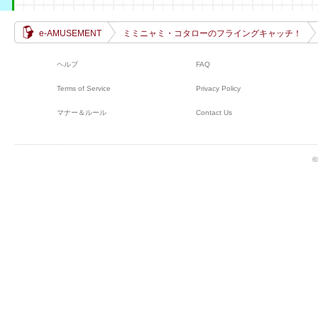
e-AMUSEMENT
ミミニャミ・コタローのフライングキャッチ！
ヘルプ
FAQ
Terms of Service
Privacy Policy
マナー＆ルール
Contact Us
©