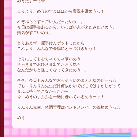
めうだよーっ☆
こりより、めうのすまほほから実況中継めうっ！
れぞぷららすっごい人だっためう…。
今日は握手会あるから、いっぱい人が来たみたいめう。
熱気がすごいめう。
とりあえず、握手けんゲットしたから
これより、みんなで会場にとっつげきめう！
そりにしてもむちゃくちゃ寒いめう…
さっきまでおひさま出てたお天気も
なんだかちと怪しくなってきためう…。
そそ、今日もみんなでおっそろいのまふふなのだーっ☆
でも、りんりん先生だけ何故かゆでだこではずかしがって
まふふ持ってこなかったから
今、めうのまふふを一緒に巻いているめうーっ！
りんりん先生、体調管理はバンドメンバーの義務めうっ☆
めう