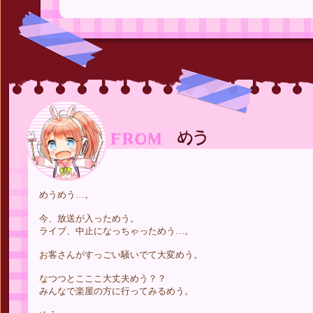
めうめう…。
今、放送が入っためう。
ライブ、中止になっちゃっためう…。
お客さんがすっごい騒いでて大変めう。
なつつとこここ大丈夫めう？？
みんなで楽屋の方に行ってみるめう。