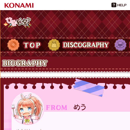
ひなビタ♪
TOP
DISCOGRAPHY
PROFIL
Biography