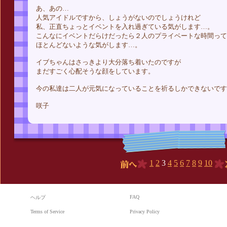
あ、あの…
人気アイドルですから、しょうがないのでしょうけれど
私、正直ちょっとイベントを入れ過ぎている気がします…。
こんなにイベントだらけだったら２人のプライベートな時間って
ほとんどないような気がします…。
イブちゃんはさっきより大分落ち着いたのですが
まだすごく心配そうな顔をしています。
今の私達は二人が元気になっていることを祈るしかできないです
咲子
1
2
3
4
5
6
7
8
9
10
前へ
FAQ
ヘルプ
Terms of Service
Privacy Policy