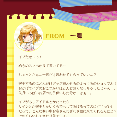
イブだぜ～っ！
めうのスマホかりて書いてる～
ちょっとさぁ…一言だけ言わせてもらっていい…？
握手するのにどんだけグッズ買わせるのよっ！あのショップわ！
おかげでイブのおこづかいほとんど無くなっちゃったじゃん…。
先月いっぱいお店のお手伝いした分が…はぁ…。
イブがもしアイドルとかだったら
サインとか握手とかいくらでもしてあげるってのに ( *｀ω´) -3
だって、こんな寒い中お客さんわざわざ観に来てくれるんだよ？
そのくらいして当たり前でしょ。