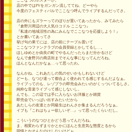
ここなつのポスターが。
店の中ではPVをガンガン流しててね、どーやら
今度のフェスティバルでここなつ呼んでライブするんだってさ。
店の外にもズラーってのぼりが置いてあったから、みてみたら
『倉野川周辺の大人気ロコドル ここなつ』
『私達の地域活性の為にみんなでここなつを応援しよう！』
とか書いてあってさ
挙げ句の果てには、店の前にテーブル置いて
ここなつファンクラブの会員登録とかしてるし…。
ほしゆめとか由良の町でやるんだったらまだ分かるけど
なんで倉野川の商店街までそんな事になってんだろね。
ほんとなんだかなぁ…って思ったわ。
なんかね、これあたしの気のせいかもしれないけど
どーも、なつひ達って都合よく使われてる感じするんだよなぁ。
ライブってのも、レゾプラの即売会みたいのがくっついてるしさ。
純粋な音楽ライブって感じしないし。
んでも、この辺では手に入らないお洋服とか雑貨
即売会でいっぱい出すみたいだから
あたしらの友達とか同級生はわんさか集まるんだろうなぁ。
イブも『これはちょー欲しいぞ…』って思ったくらいだし。
こういうのなつひとかどう思ってんだろね。
ま、相変わらずまりかとかにほんと生意気な態度とるから
同情とかそんなのはしないけどぉ……。