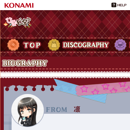
ひなビタ♪
TOP
DISCOGRAPHY
PROFIL
Biography