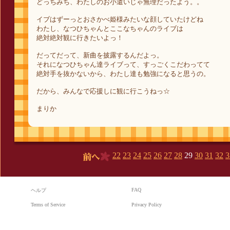
どっちみち、わたしのお小遣いじゃ無理だったよう。。
イブはずーっとおさかべ姫様みたいな顔していたけどね
わたし、なつひちゃんとここなちゃんのライブは
絶対絶対観に行きたいよっ！
だってだって、新曲を披露するんだよっ。
それになつひちゃん達ライブって、すっごくこだわってて
絶対手を抜かないから、わたし達も勉強になると思うの。
だから、みんなで応援しに観に行こうねっ☆
まりか
22
23
24
25
26
27
28
29
30
31
32
3
前へ
FAQ
ヘルプ
Terms of Service
Privacy Policy