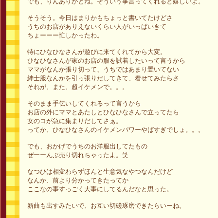
でも、りんありがとね。そういう事言ってくれると嬉しいよ。
そうそう。今日はまりかもちょっと書いてたけどさ
うちのお店がありえないくらい人がいっぱいきて
ちょーーー忙しかったわ。
特にひなひなさんが遊びに来てくれてから大変。
ひなひなさんが家のお店の服を試着したいって言うから
ママがなんか張り切って、うちではあまり置いてない
紳士服なんかを引っ張りだしてきて、着せてみたらさ
それが、また、超イケメンで。。。
そのまま手伝いしてくれるって言うから
お店の外にママとあたしとひなひなさんで立ってたら
女のコが急に集まりだしてさぁ。
ってか、ひなひなさんのイケメンパワーやばすぎでしょ。。。
でも、おかげでうちのお洋服出してたもの
ぜーーんぶ売り切れちゃったよ。笑
なつひは相変わらずほんと生意気なやつなんだけど
なんか、前より分かってきたってか
ここなの事すっごく大事にしてるんだなと思った。
新曲も出すみたいで、お互い切磋琢磨できたらいーね。