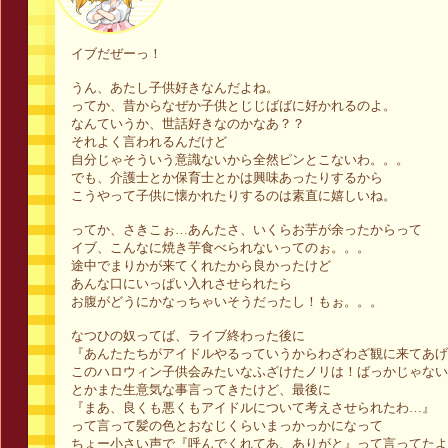
イブだぜーっ！
うん、あたし子供好きなんだよね。
ってか、昔からなぜか子供とじじばばに好かれるのよ。
なんていうか、世話好きなのかなあ？？
それよく言われるんだけど
自分じゃそういう意識ないから全然ピンとこないわ。。。
でも、介護士とか保育士とかは興味あったりするから
こうやって子供に懐かれたりするのは素直に嬉しいね。
ってか、さきこぉ…あんたさ、いくらお芋が余ったからって
イブ、こんなに焼き芋食べられないってのぉ。。。
途中でまりかが来てくれたから良かったけど
あんな口にいっぱい入れさせられたら
お腹がどうにかなっちゃいそうだったし！もぉ。。。
なつひの奴ってば、ライブ終わった後に
『あんたたちがアイドルやるっていうからわざわざ観に来てあげ
このハロウィン子供会みたいなふざけたノリは！ばっかじゃない
とかまた生意気な事言ってきたけど、最後に
『まあ、良くも悪くもアイドルについて考えさせられたわ…』
って言って髪の色とおなじくらいまっかっかになって
ちょー小さい声で『呼んでくれてあ、ありがと』って言ってたよ