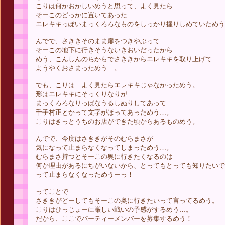
こりは何かおかしいめうと思って、よく見たら
そーこのどっかに置いてあった
エレキキっぽいまっくろろなものをしっかり握りしめていためう
んでで、さききそのまま扉をつきやぶって
そーこの地下に行きそうないきおいだったから
めう、こんしんのちからでさききからエレキキを取り上げて
ようやくおさまっためう…。
でも、こりは…よく見たらエレキキじゃなかっためう。
形はエレキキにそっくりなりが
まっくろろなりっぱなうるしぬりしてあって
千子村正とかって文字がほってあっためう…。
こりはきっとうちのお店ができた頃からあるものめう。
んでで、今度はさききがそのむらまさが
気になって止まらなくなってしまっためう…。
むらまさ持つとそーこの奥に行きたくなるのは
何か理由があるにちがいないから、とってもとっても知りたいで
って止まらなくなっためうーっ！
ってことで
さききがどーしてもそーこの奥に行きたいって言ってるめう。
こりはひっじょーに厳しい戦いの予感がするめう…。
だから、ここでパーティーメンバーを募集するめう！