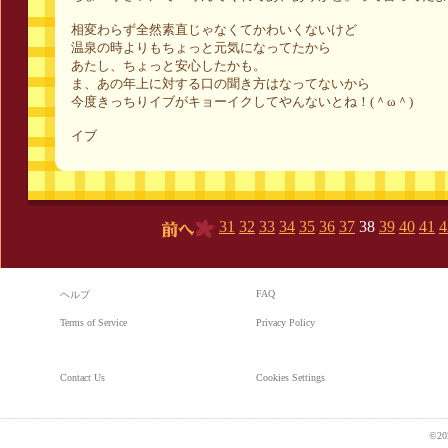
相変わらず全然素直じゃなくてかわいくないけど
温泉の時よりもちょっと元気になってたから
あたし、ちょっと安心したかも。
ま、あの年上に対する口の聞き方はなってないから
今度きっちりイブがキョーイクしてやんないとね！(＾ω＾)
イブ
31
32
33
34
35
36
37
38
39
40
41
4
前へ
FAQ
ヘルプ
Terms of Service
Privacy Policy
Contact Us
Cookies Settings
©20