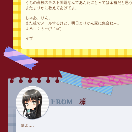
うちの高校のテスト問題なんてあんたにとっては余裕だと思
またまりかに教えてあげてよ。
じゃあ、りん。
また後でメールするけど、明日まりかん家に集合ね～。
よろしくぅ～( *｀ω´)
イブ
凛よ…。