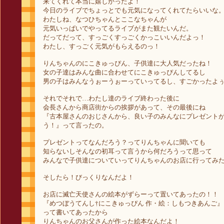
来てくれて本当に嬉しかったよ！
今日のライブでちょっとでも元気になってくれてたらいいな
わたしね、なつひちゃんとここなちゃんが
元気いっぱいでやってるライブがまた観たいんだ。
だってだって、すっごくすっごくかっこいいんだよっ！
わたし、すっごく元気がもらえるのっ！
りんちゃんのにこきゅっぴん、子供達に大人気だったね！
女の子達はみんな曲に合わせてにこきゅっぴんしてるし
男の子はみんなうぉーうぉーっていってるし、すごかったよ
それでそれで…わたし達のライブ終わった後に
会長さんから商店街からの挨拶があって、その最後にね
『古本屋さんのおじさんから、良い子のみんなにプレゼント
う！』って言ったの。
プレゼントってなんだろう？ってりんちゃんに聞いても
知らないしそんなの初耳って言うから何だろうって思って
みんなで子供達についていってりんちゃんのお店に行ってみ
そしたら！びっくりなんだよ！
お店に滅亡天使さんの絵本がずらーって置いてあったの！！
『めつぼうてんし†にこきゅっぴん 作・絵：しもつきあんご』
って書いてあったから
りんちゃんのお父さんが作った絵本なんだよ！