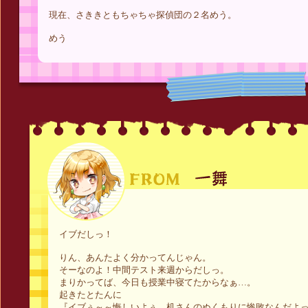
現在、さききともちゃちゃ探偵団の２名めう。
めう
イブだしっ！
りん、あんたよく分かってんじゃん。
そーなのよ！中間テスト来週からだしっ。
まりかってば、今日も授業中寝てたからなぁ…。
起きたとたんに
『イブぅ～～悔しいよぅ…机さんのぬくもりに惨敗なんだよ