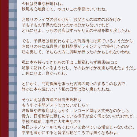
今日は見事な秋晴れね。
秋風も心地良くて、やはりこの季節はいいわね。
お祭りのライブのおかげか、お父さんの絵本のおかげか
そもそもの子供の性分なのかは分からないけれど…
どれにせよ、うちのお店はすっかり元の平穏を取り戻したわ。
でも、子供達は相変わらずこの商店街には来ているようだから
お祭りの時に玩具屋と食料品屋がラインナップ増やしたのが
功を奏して、そちらの方に興味が行ったのかもしれないわね。
私に本を持ってきたあの子は…相変わらず商店街には
足繁く訪れているようだし、そのおかげか友達も増えたようだし
…何にせよ、良かったわ。
とにかく、門前雀羅を張った古書の匂いのするこのお店で
静かに本を読むという私の日常は取り戻せたわね。
そういえば貴方達の日向美高校も
もうすぐ中間テストではないかしら？
洋服屋や喫茶店はともかく…レコード屋は大丈夫なのかしら。
貴方、日頃勉学に勤しんでいる様子が全く伺えないのだけれど…
学校の成績…本当に大丈夫なの？
毎日シャノワールでちくわパフェ食べている場合じゃないわよ。
学業を疎かにすると音楽活動どころでは無くなるわよ。