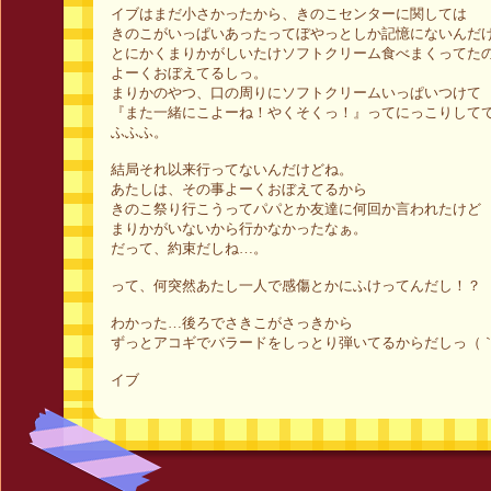
イブはまだ小さかったから、きのこセンターに関しては
きのこがいっぱいあったってぼやっとしか記憶にないんだ
とにかくまりかがしいたけソフトクリーム食べまくってた
よーくおぼえてるしっ。
まりかのやつ、口の周りにソフトクリームいっぱいつけて
『また一緒にこよーね！やくそくっ！』ってにっこりして
ふふふ。
結局それ以来行ってないんだけどね。
あたしは、その事よーくおぼえてるから
きのこ祭り行こうってパパとか友達に何回か言われたけど
まりかがいないから行かなかったなぁ。
だって、約束だしね…。
って、何突然あたし一人で感傷とかにふけってんだし！？
わかった…後ろでさきこがさっきから
ずっとアコギでバラードをしっとり弾いてるからだしっ（｀
イブ