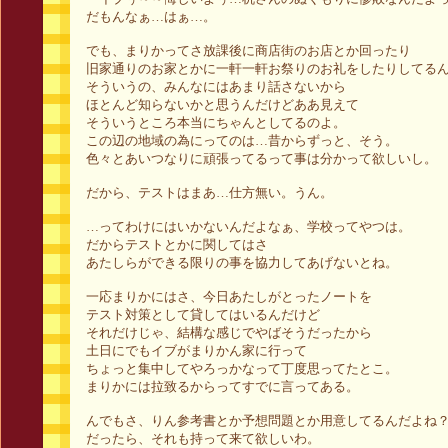
だもんなぁ…はぁ…。
でも、まりかってさ放課後に商店街のお店とか回ったり
旧家通りのお家とかに一軒一軒お祭りのお礼をしたりしてる
そういうの、みんなにはあまり話さないから
ほとんど知らないかと思うんだけどああ見えて
そういうところ本当にちゃんとしてるのよ。
この辺の地域の為にってのは…昔からずっと、そう。
色々とあいつなりに頑張ってるって事は分かって欲しいし。
だから、テストはまあ…仕方無い。うん。
…ってわけにはいかないんだよなぁ、学校ってやつは。
だからテストとかに関してはさ
あたしらができる限りの事を協力してあげないとね。
一応まりかにはさ、今日あたしがとったノートを
テスト対策として貸してはいるんだけど
それだけじゃ、結構な感じでやばそうだったから
土日にでもイブがまりかん家に行って
ちょっと集中してやろっかなって丁度思ってたとこ。
まりかには拉致るからってすでに言ってある。
んでもさ、りん参考書とか予想問題とか用意してるんだよね
だったら、それも持って来て欲しいわ。