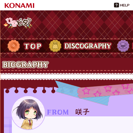
ひなビタ♪
TOP
DISCOGRAPHY
PROFIL
Biography