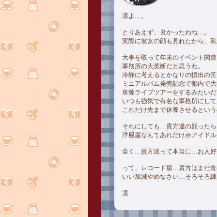
凛よ…。
とりあえず、良かったわね…。
実際に彼女の顔も見れたから、私
大事を取って年末のイベント関連
事務所の大英断だと思うわ。
冷静に考えるとかなりの損出の筈
ミニアルバム発売記念で都内で大
単独ライブツアーをするみたいだ
いつも強気で有名な事務所にして
これだけ先まで休養させるという
それにしても…貴方達の顔ったら
洋服屋なんてあれだけ赤アイドル
全く…貴方達って本当に…お人好
って、レコード屋…貴方はまだ食
いい加減やめなさい…そろそろ練
凛