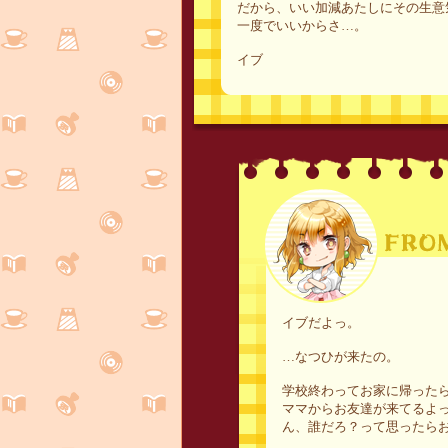
だから、いい加減あたしにその生意
一度でいいからさ…。
イブ
イブだよっ。
…なつひが来たの。
学校終わってお家に帰った
ママからお友達が来てるよ
ん、誰だろ？って思ったら