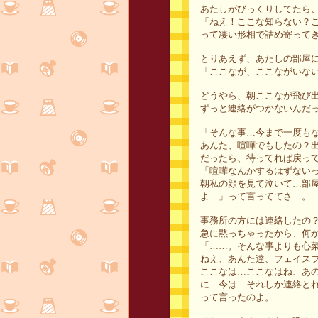
あたしがびっくりしてたら
「ねえ！ここな知らない？
って凄い形相で詰め寄って
とりあえず、あたしの部屋
「ここなが、ここながいな
どうやら、朝ここなが飛び
ずっと連絡がつかないんだ
「そんな事…今まで一度も
あんた、喧嘩でもしたの？
だったら、待ってれば戻っ
「喧嘩なんかするはずない
朝私の顔を見て泣いて…部
よ…」って言っててさ…。
事務所の方には連絡したの
急に黙っちゃったから、何
「……。そんな事よりも心
ねえ、あんた達、フェイス
ここなは…ここなはね、あ
に…今は…それしか連絡と
って言ったのよ。