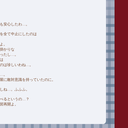
も安心したわ…。
を全て中止にしたのは
よ。
掛かりな
ったし…。
は
のは珍しいわね…。
…。
屋に敵対意識を持っていたのに。
しね…。ふふふ。
べるというの…？
習再開よ。