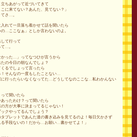
、立ちあがって近づいてきて
ここに来てない？あんた、見てない？」
きてさ…。
に入れて一旦落ち着かせて話を聞いたら
いの…ここなぁ」としか言わないのよ。
出して行って
って…。
なかった…」ってなつひが言うから
出たの今日の朝なんでしょ？
てくるでしょって言ったら
っ！そんなの一度もしたことない…
屋に行ったらいなくなってた…どうしてなのここな…私わかんない
？って聞いたら
かあったわけ？って聞いたら
菜の方が大事に決まってるじゃない！
ブックやってるんでしょう？
のタブレットであんた達の書き込みを見てるのよ！毎日欠かさず
れる手段ないの！だから…お願い…書かせてよ！」