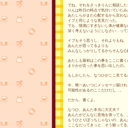
でね、それをさっきりんに相談した
りんは昨日の時点で気付いていたみ
あたしらがまた心配するから言わな
イブと同じような意見だった。
でも、憶測にすぎないし体が健康な
深く考えないようにしなさい…って
イブもそう思うし、それよりもね、
あんたが思ってるよりも
みんなしっかりしてるからそんな心
あたしも最初はこの事をここに書く
まりかが言った事を思い出したの。
もしかしたら、なつひがここ見てる
今、唯一あいつにメッセージ届けれ
可能性があるのここだけだし…。
だから、書くよ。
なつひ、あんた本当に大丈夫？
あんたがどんなに意地を張っても、
もうひとりぼっちじゃないの、あん
ここなだってきっと…そう願ってる