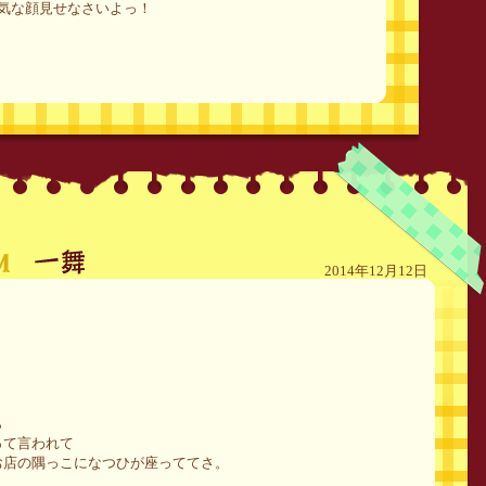
気な顔見せなさいよっ！
2014年12月12日
ら
って言われて
お店の隅っこになつひが座っててさ。