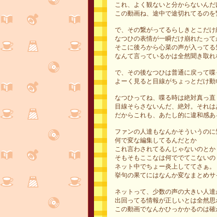
これ、よく観ないと分からないんだ
この動画ね、途中で途切れてるのを
で、その繋がってるらしきとこだけ
なつひの表情が一瞬だけ崩れたって
そこに後ろから心菜の声が入ってる
なんて言っているかは全然聞き取れ
で、その後なつひは普通に戻って喋
よーく見ると目線がちょっとだけ動
なつひってね、喋る時は絶対真っ直
目線そらさないんだ、絶対。それは
だからこれも、あたし的に違和感あ
ファンの人達もなんかそういうのに
何で変な編集してるんだとか
これ言わされてるんじゃないのとか
そもそもここなは何ででてこないの
ネット中でちょー炎上しててさぁ。
挙句の果てにはなんか変なまとめサ
ネットって、少数の声の大きい人達
出回ってる情報が正しいとは全然思
この動画でなんかひっかかるのは確