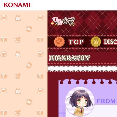
ひなビタ♪
TOP
DISCOGRAPH
Biography