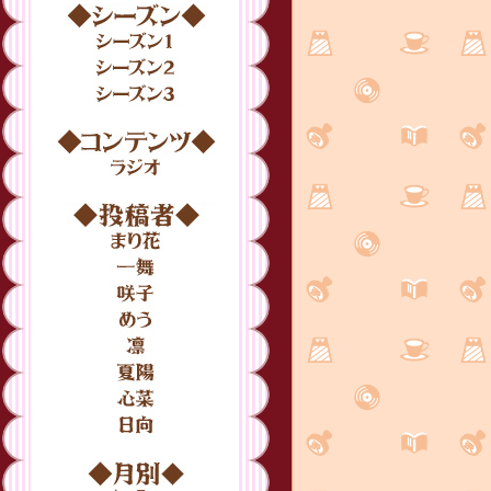
シーズン
シーズン1
シーズン2
シーズン3
コンテンツ
ラジオ
投稿者
まり花
一舞
咲子
めう
凛
夏陽
心菜
日向