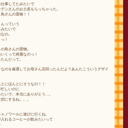
お仕事してたみたいで
ーデンさんのお土産もらっちゃった。
と鳥さんの置物！！
さんっていう
たみたいで
敵なの。
よっ！
スの鳥さんの置物。
わいくって綺麗なのっ！
ったんだって。
うなのを厳選してお母さん店回ったんだよ？あんたこういうデザイ
んとにほんとにそうなの！！
事忙しいのに
みたいで、本当にありがとう…。
大切にするね。。。
！
シャノワールに遊びに行くね。
が入れるコーヒーが飲みたいって
☆