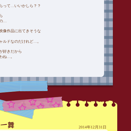
らって…いいかしら？？
ら
の…
映像作品に出てきそうな
ャルドなのだけれど…。
が好きだから
わね…。
2014年12月31日