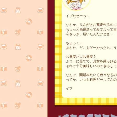
イブだぜーっ！
なんか、りんがさお蕎麦作るのに
ちょっと画像送ってみてよって言
今さっき、届いたんだけどさ…
ちょっ！！
あんた、どこをどーやったらこう
お蕎麦だよお蕎麦？
ふつーに茹でて、具材を乗っける
それで十分美味しいのできるしっ
なんで、闇鍋みたいく色々なもの
ってか、いつも料理どーしてんの
イブ