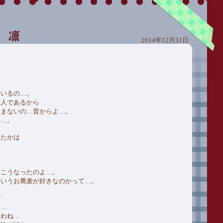
2014年12月31日
ているの…。
味人であるから
済まないの…昔からよ…。
し…。
ったかは
らこうなったのよ…。
ういうお蕎麦が好きなのかって…。
で
き…
たわね…