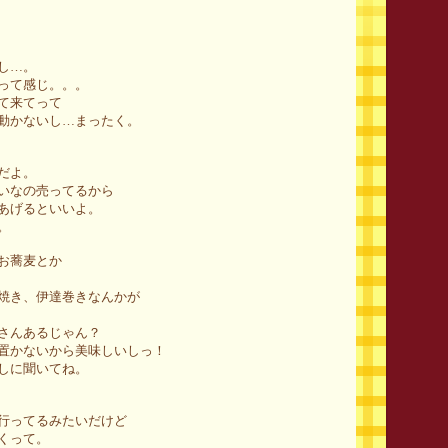
し…。
って感じ。。。
て来てって
動かないし…まったく。
だよ。
いなの売ってるから
あげるといいよ。
。
お蕎麦とか
焼き、伊達巻きなんかが
さんあるじゃん？
置かないから美味しいしっ！
しに聞いてね。
行ってるみたいだけど
くって。