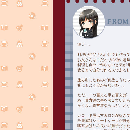
凛よ…。
料理がお父さんがいつも作っ
お父さんはこだわりの強い趣
料理も自分で作らないと気が
食器まで自分で作る人である
生み出したものが何故こうな
私にもよく分からないわ…。
ただ、一つ言える事と言えば
あ、貴方達の事を考えていた
そうよ…貴方達なら…ど、ど
レコード屋はマカロンが好き
洋服屋はショートケーキが好
喫茶店は品の良い和菓子だっ