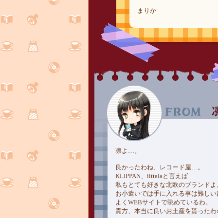
まりか
凛よ…。
良かったわね、レコード屋…。
KLIPPAN、iittalaと言えば
私もとても好きな北欧のブランドよ
お小遣いでは手に入れる事は難しい
よくWEBサイトで眺めているわ。
貴方、本当に良いお土産を貰ったわ