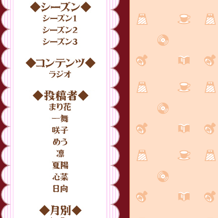
シーズン
シーズン1
シーズン2
シーズン3
コンテンツ
ラジオ
投稿者
まり花
一舞
咲子
めう
凛
夏陽
心菜
日向