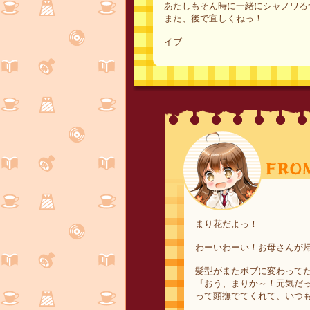
あたしもそん時に一緒にシャノワる
また、後で宜しくねっ！
イブ
まり花だよっ！
わーいわーい！お母さんが
髪型がまたボブに変わって
『おう、まりか～！元気だ
って頭撫でてくれて、いつ