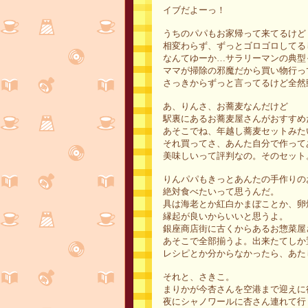
イブだよーっ！
うちのパパもお家帰って来てるけど
相変わらず、ずっとゴロゴロしてる
なんてゆーか…サラリーマンの典型
ママが掃除の邪魔だから買い物行っ
さっきからずっと言ってるけど全然
あ、りんさ、お蕎麦なんだけど
駅裏にあるお蕎麦屋さんがおすすめ
あそこでね、年越し蕎麦セットみた
それ買ってさ、あんた自分で作って
美味しいって評判なの。そのセット
りんパパもきっとあんたの手作りの
絶対食べたいって思うんだ。
具は海老とか紅白かまぼことか、卵
縁起が良いからいいと思うよ。
銀座商店街に古くからあるお惣菜屋
あそこで全部揃うよ。出来たてしか
レシピとか分からなかったら、あた
それと、さきこ。
まりかが今杏さんを空港まで迎えに
夜にシャノワールに杏さん連れて行