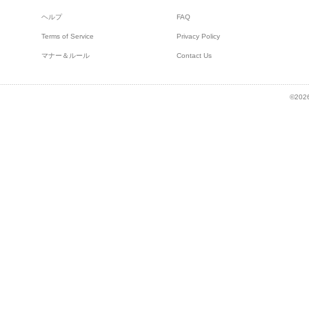
ヘルプ
FAQ
Terms of Service
Privacy Policy
マナー＆ルール
Contact Us
©2026