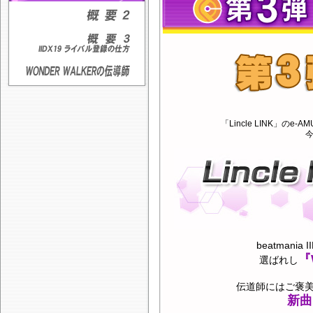
「Lincle LINK」の
今
beatman
『
選ばれし
伝道師にはご褒美として、
新曲