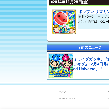
■2014年11月28日(金)
ポップン リズミ
楽曲パック「ポップ
パック内容は、0/1 AN
ミライダガッキ / 
ッキダ』12月4日号は
ed Universe」！
F
ヘルプ
Terms of Service
Pr