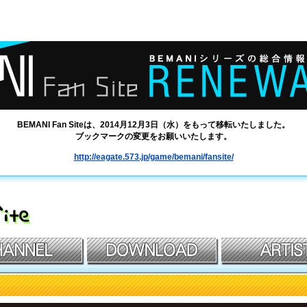
BEMANI Fan Siteは、2014月12月3日（水）をもって移転いたしました。
ブックマークの変更をお願いいたします。
http://eagate.573.jp/game/bemani/fansite/