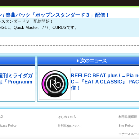
ン / 楽曲パック「ポップンスタンダード３」配信！
ンスタンダード３」配信開始！
GEL、Quick Master、777、CURUSです。
『週刊ミライダガ
REFLEC BEAT plus / →Pia-n
「Programm
C←『EAT A CLASSIC』 PA
信！
AQ
はじめての方
利用推奨環境
ivacy Policy
Site Policy
外部送信について
マナー＆ルー