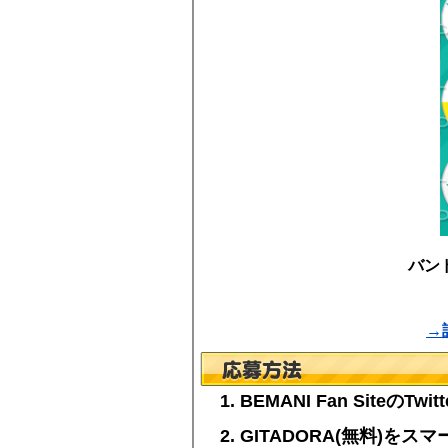
バン
→
1. BEMANI Fan SiteのTw
2. GITADORA(無料)