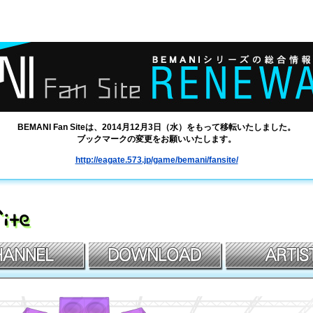
BEMANI Fan Siteは、2014月12月3日（水）をもって移転いたしました。
ブックマークの変更をお願いいたします。
http://eagate.573.jp/game/bemani/fansite/