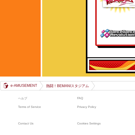
e-AMUSEMENT
熱闘！BEMANIスタジアム
FAQ
ヘルプ
Terms of Service
Privacy Policy
Contact Us
Cookies Settings