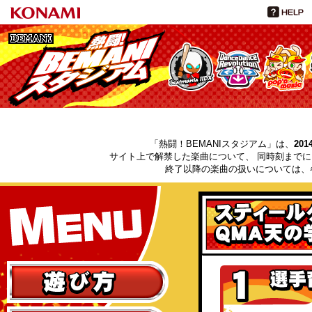
BEMANI
熱闘！BEMANIスタジアム
「熱闘！BEMANIスタジアム」は、
201
サイト上で解禁した楽曲について、 同時刻まで
終了以降の楽曲の扱いについては、
MENU
遊び方