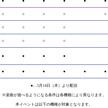
●
●
●
●
●
●
○
○
○
○
○
○
○
○
○
○
○
○
○
●
●
●
●
●
●
●
●
●
●
●…5月14日（木）より配信
※楽曲が遊べるようになる条件は各機種により異なります。
本イベントは以下の機種が対象となります。