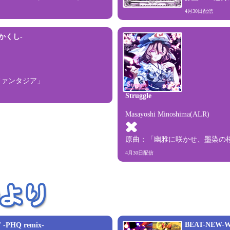
4月30日配信
かくし-
L
ファンタジア」
Struggle
Masayoshi Minoshima(ALR)
原曲：「幽雅に咲かせ、墨染の桜 ～ Bo
4月30日配信
BEAT-NEW-
HQ remix-