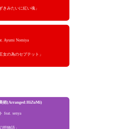
ずきみたいに紅い魂」
t. Ayumi Nomiya
王女の為のセプテット」
Arranged:HiZuMi)
at. senya
幻想物語」