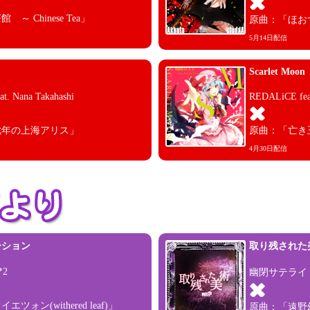
 Chinese Tea」
原曲：「ほお
5月14日配信
Scarlet Moon
. Nana Takahashi
REDALiCE fea
七年の上海アリス」
原曲：「亡き
4月30日配信
ーション
取り残された美術(
*2
幽閉サテライト fe
ォン(withered leaf)」
原曲：「遠野