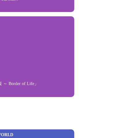
rder of Life」
WORLD