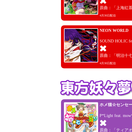
原曲：「上海紅茶館 ～
4月30日配信
NEON WORLD
SOUND HOLIC feat
原曲：「明治十
4月30日配信
ホメ猫☆センセ
P*Light feat. mow
原曲：「ティアオイエツ