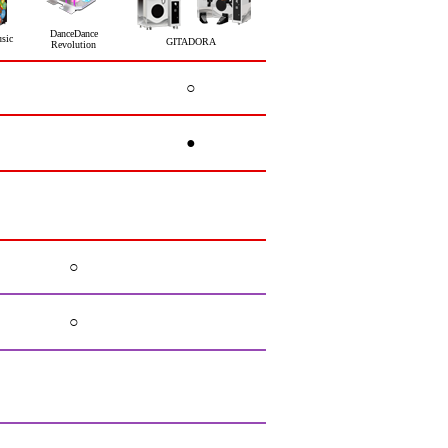
DanceDance
sic
GITADORA
Revolution
○
●
○
○