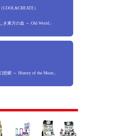
COOL&CREATE）
東方の血 ～ Old World」
～ History of the Moon」