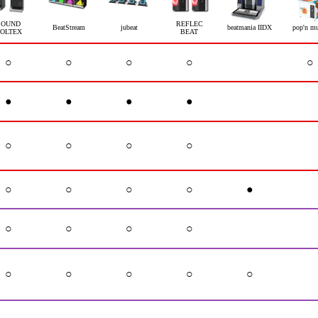
SOUND
REFLEC
BeatStream
jubeat
beatmania IIDX
pop'n mu
OLTEX
BEAT
○
○
○
○
○
●
●
●
●
○
○
○
○
○
○
○
○
●
○
○
○
○
○
○
○
○
○