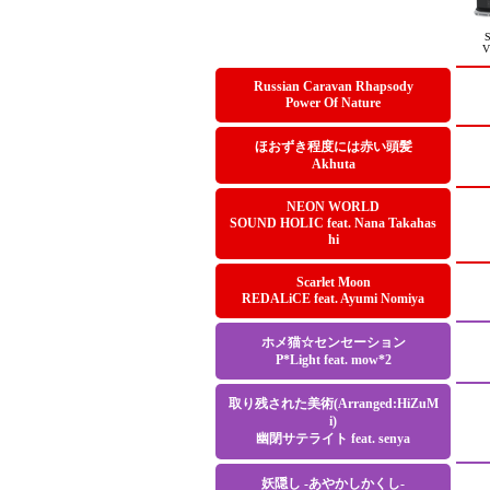
V
Russian Caravan Rhapsody
Power Of Nature
ほおずき程度には赤い頭髪
Akhuta
NEON WORLD
SOUND HOLIC feat. Nana Takahas
hi
Scarlet Moon
REDALiCE feat. Ayumi Nomiya
ホメ猫☆センセーション
P*Light feat. mow*2
取り残された美術(Arranged:HiZuM
i)
幽閉サテライト feat. senya
妖隠し -あやかしかくし-