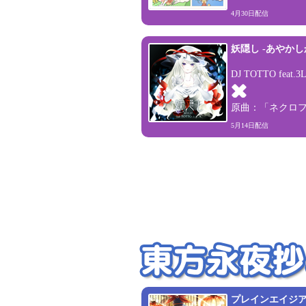
4月30日配信
妖隠し -あやかし
DJ TOTTO feat.3
原曲：「ネクロ
5月14日配信
プレインエイジア -P