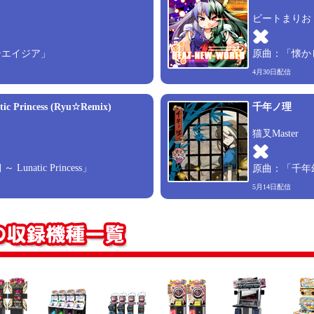
ビートまりお（
ンエイジア」
原曲：「懐かしき
4月30日配信
 Princess (Ryu☆Remix)
千年ノ理
猫叉Master
unatic Princess」
原曲：「千年幻想郷 
5月14日配信