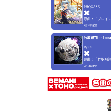
PHQUASE
原曲：「プレイ
4月30日配信
竹取飛翔 ～ Lunatic
Ryu☆
原曲：「竹取飛翔 ～ L
5月14日配信