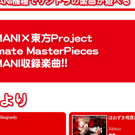
 Rhapsody
ほおずき程度
Akhuta