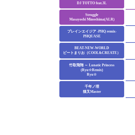
DJ TOTTO feat.3L
Struggle
Masayoshi Minoshima(ALR)
プレインエイジア -PHQ remix-
PHQUASE
BEAT-NEW-WORLD
ビートまりお（COOL&CREATE）
竹取飛翔 ～ Lunatic Princess
(Ryu☆Remix)
Ryu☆
千年ノ理
猫叉Master