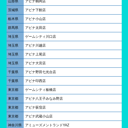
山形県
アピナ鶴岡店
茨城県
アピナ下館店
栃木県
アピナ小山店
群馬県
アピナ太田店
埼玉県
ゲームシティ川口店
埼玉県
アピナ川越店
埼玉県
アピナ上尾店
埼玉県
アピナ大宮店
千葉県
アピナ野田七光台店
千葉県
アピナ印西店
東京都
ゲームシティ板橋店
東京都
アピナ八王子みなみ野店
東京都
アピナ荻窪店
東京都
アピナ武蔵小山店
神奈川県
アミューズメントランドYAZ