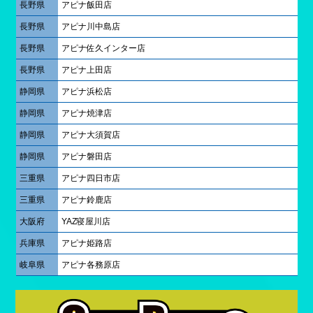
長野県
アピナ飯田店
長野県
アピナ川中島店
長野県
アピナ佐久インター店
長野県
アピナ上田店
静岡県
アピナ浜松店
静岡県
アピナ焼津店
静岡県
アピナ大須賀店
静岡県
アピナ磐田店
三重県
アピナ四日市店
三重県
アピナ鈴鹿店
大阪府
YAZ寝屋川店
兵庫県
アピナ姫路店
岐阜県
アピナ各務原店