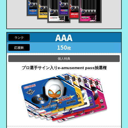
AAA
150
枚
プロ選手サイン入り
e-amusement pass抽選権