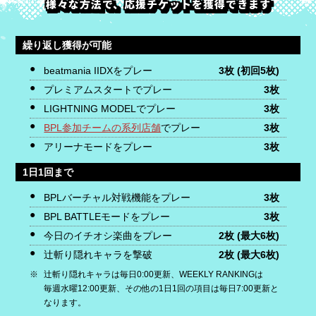
様々な方法で、応援チケットを獲得できます
繰り返し獲得が可能
beatmania IIDXをプレー
3枚
(初回5枚)
プレミアムスタートでプレー
3枚
LIGHTNING MODELでプレー
3枚
BPL参加チームの系列店舗
でプレー
3枚
アリーナモードをプレー
3枚
1日1回まで
BPLバーチャル対戦機能をプレー
3枚
BPL BATTLEモードをプレー
3枚
今日のイチオシ楽曲をプレー
2枚
(最大6枚)
辻斬り隠れキャラを撃破
2枚
(最大6枚)
辻斬り隠れキャラは毎日0:00更新、WEEKLY RANKINGは
毎週水曜12:00更新、その他の1日1回の項目は毎日7:00更新と
なります。