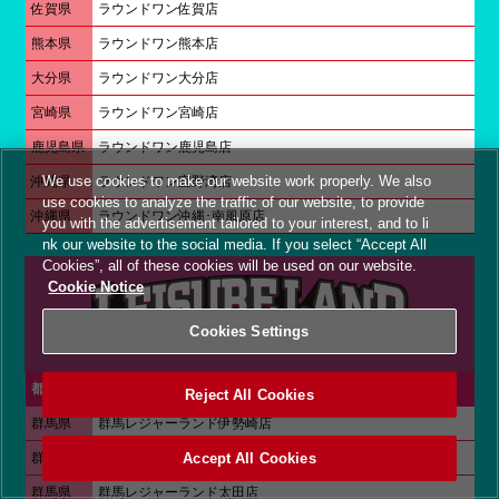
佐賀県
ラウンドワン佐賀店
熊本県
ラウンドワン熊本店
大分県
ラウンドワン大分店
宮崎県
ラウンドワン宮崎店
鹿児島県
ラウンドワン鹿児島店
We use cookies to make our website work properly. We also
沖縄県
ラウンドワン宜野湾店
use cookies to analyze the traffic of our website, to provide
沖縄県
ラウンドワン沖縄･南風原店
you with the advertisement tailored to your interest, and to li
nk our website to the social media. If you select “Accept All
Cookies”, all of these cookies will be used on our website.
Cookie Notice
Cookies Settings
都道府県
店舗名
Reject All Cookies
群馬県
群馬レジャーランド伊勢崎店
群馬県
群馬レジャーランド高崎駅東口店
Accept All Cookies
群馬県
群馬レジャーランド太田店