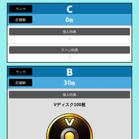
C
0
枚
-
-
B
30
枚
Vディスク100枚