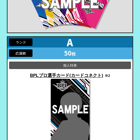
A
50
枚
BPLプロ選手カード
(カードコネクト)
※2