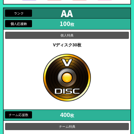
AA
100
枚
Vディスク30枚
400
枚