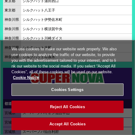
東京都
シルクハット蒲田西口
東京都
シルクハット八王子
神奈川県
シルクハット伊勢佐木町
神奈川県
シルクハット横須賀中央
神奈川県
シルクハット川崎ダイス
神奈川県
シルクハット大船
We use cookies to make our website work properly. We also
use cookies to analyze the traffic of our website, to provide
神奈川県
シルクハット本厚木
you with the advertisement tailored to your interest, and to li
nk our website to the social media. If you select “Accept All
Cookies”, all of these cookies will be used on our website.
Cookie Notice
Cookies Settings
都道府県
店舗名
Reject All Cookies
宮城県
スーパーノバイオン仙台中山
宮城県
スーパーノバ仙台一番町
Accept All Cookies
宮城県
スーパーノバ仙台利府