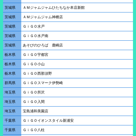
茨城県
ＡＭジャムジャムひたちなか本店新館
茨城県
ＡＭジャムジャム神栖店
茨城県
ＧｉＧＯ水戸
茨城県
ＧｉＧＯ水戸南
茨城県
あそびのひろば 鹿嶋店
栃木県
ＧｉＧＯ宇都宮
栃木県
ＧｉＧＯ小山
栃木県
ＧｉＧＯ西那須野
群馬県
ＧｉＧＯスマーク伊勢崎
埼玉県
ＧｉＧＯ所沢
埼玉県
ＧｉＧＯ入間
埼玉県
宝島浦和美園店
千葉県
ＧｉＧＯイオンスタイル新浦安
千葉県
ＧｉＧＯ八柱