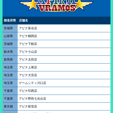
都道府県
店舗名
宮城県
アピナ富谷店
山形県
アピナ鶴岡店
茨城県
アピナ下館店
栃木県
アピナ小山店
群馬県
アピナ太田店
埼玉県
アピナ上尾店
埼玉県
アピナ大宮店
埼玉県
ゲームシティ川口店
千葉県
アピナ印西店
千葉県
アピナ野田七光台店
東京都
アピナ荻窪店