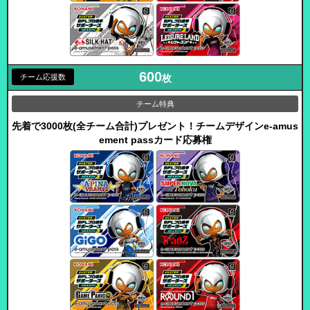
600
枚
先着で3000枚(全チーム合計)プレゼント！
チームデザイン
e-amus
ement passカード応募権