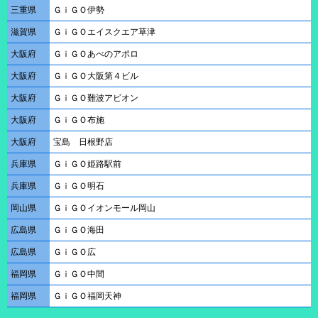
三重県
ＧｉＧＯ伊勢
滋賀県
ＧｉＧＯエイスクエア草津
大阪府
ＧｉＧＯあべのアポロ
大阪府
ＧｉＧＯ大阪第４ビル
大阪府
ＧｉＧＯ難波アビオン
大阪府
ＧｉＧＯ布施
大阪府
宝島 日根野店
兵庫県
ＧｉＧＯ姫路駅前
兵庫県
ＧｉＧＯ明石
岡山県
ＧｉＧＯイオンモール岡山
広島県
ＧｉＧＯ海田
広島県
ＧｉＧＯ広
福岡県
ＧｉＧＯ中間
福岡県
ＧｉＧＯ福岡天神