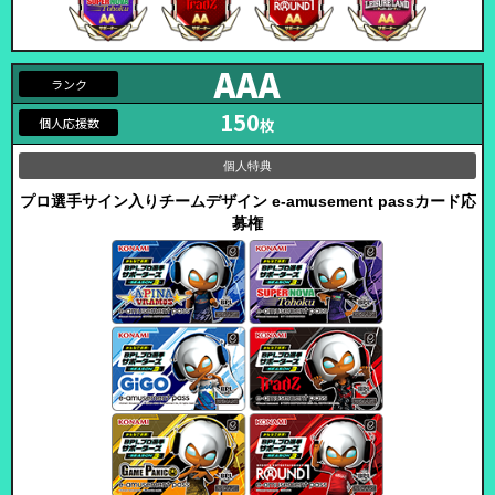
AAA
150
枚
プロ選手サイン入り
チームデザイン e-amusement passカード応
募権