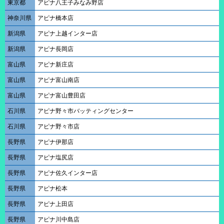
東京都
アピナ八王子みなみ野店
神奈川県
アピナ橋本店
新潟県
アピナ上越インター店
新潟県
アピナ長岡店
富山県
アピナ新庄店
富山県
アピナ富山南店
富山県
アピナ富山豊田店
石川県
アピナ野々市バッティングセンター
石川県
アピナ野々市店
長野県
アピナ伊那店
長野県
アピナ塩尻店
長野県
アピナ佐久インター店
長野県
アピナ松本
長野県
アピナ上田店
長野県
アピナ川中島店