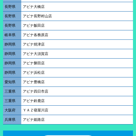
長野県
アピナ大橋店
長野県
アピナ長野村山店
長野県
アピナ飯田店
岐阜県
アピナ各務原店
静岡県
アピナ焼津店
静岡県
アピナ大須賀店
静岡県
アピナ磐田店
静岡県
アピナ浜松店
愛知県
アピナ豊橋店
三重県
アピナ四日市店
三重県
アピナ鈴鹿店
大阪府
ＹＡＺ寝屋川店
兵庫県
アピナ姫路店