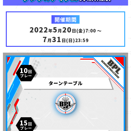
開催期間
2022
5
20
年
月
日(金)7:00 ～
7
31
月
日(日)23:59
10
ターンテーブル
15