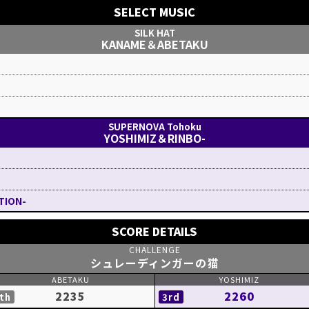
SELECT MUSIC
KANAME＆ABETAKU
！
YOSHIMIZ＆RINBO-
ITION-
SCORE DETAILS
シュレーディンガーの猫
2235
2260
th
3rd