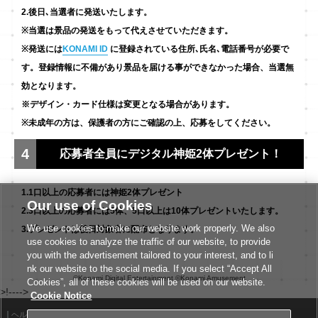
2.後日､当選者に発送いたします。
※当選は景品の発送をもって代えさせていただきます。
※発送には
KONAMI ID
に登録されている住所､氏名､電話番号が必要で
す。登録情報に不備があり景品を届ける事ができなかった場合、当選無
効となります。
※デザイン・カード仕様は変更となる場合があります。
※未成年の方は、保護者の方にご確認の上、応募をしてください。
4
応募者全員にデジタル神姫2体プレゼント！
1.1口以上の応募者には神姫2体プレゼント
Our use of Cookies
2.3口以上の応募者には5体、5口以上は10体プレゼントいたします。
We use cookies to make our website work properly. We also
3.プレゼントは後日対象者に配布となります。
use cookies to analyze the traffic of our website, to provide
you with the advertisement tailored to your interest, and to li
nk our website to the social media. If you select “Accept All
©Konami Digital Entertainment ©Konami Amusement
Cookies”, all of these cookies will be used on our website.
>!--
-->
Cookie Notice
ヘルプ
利用規約