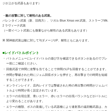
ジが上がる武器もあります）
・敵の攻撃に対して耐性のある武装。
バレンタイン武装（新、旧両方）、ツガル Blue Xmas ver.武装、ストラーフMk.
2 ラヴィーナ武装
（一部イベント武装にも微量ながら耐性のある武装もあります）
闇神姫武装は敵に対して与ダメージUP、耐性ともにあります。
■レイドバトルポイント
バトルメニューにレイドバトルの遊び方を確認できるボタンがあるのでプレ
ー前にご確認ください。
回復武器で仲間に攻撃を当てることで仲間のLPを回復することができます。
仲間が撃破された時にジェム回収ボタンを押すと、再出撃までの時間を短縮
することができます。
オンラインレイド、店内レイドでは撃破された時の再出撃の時間がジェムバ
トルより時間が長く設定されています。
エラーの出現位置、青いエラー、赤いエラーの出現バランスなどがバトルに
より変わることがあります。
エラーの種類、ボスの装備している武器種により連射系の遠距離武器は、カ