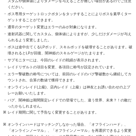
スタムや個体値によりダメージを与えることが難しい場合があるのでご注意
ください。
ボス専用ターゲットロックボタンをタッチすることによりボスを素早くター
ゲットすることができます。
通常のターゲット変更はエラーのみが対象になります。
連射武器に関してカスタム、個体値によりますが、少しだけダメージが与え
られるよう変更しました。
ボスは途中出てくるLPポッド、スキルポッドを破壊することがあります。破
壊されるとLPが回復、闇神姫のスキルゲージがたまります。
サブモニターには、今回のレイドの戦績が表示されます。
レイドリザルトの項目を変更、各項目に称号が設定されています。
エラー撃破数の称号については、前回のレイドのバグ撃破数から継続してカ
ウントされ、合算の数値で獲得できます。
オンラインレイド(上級)、店内レイド（上級）は神友とお誘い合わせの上プ
レーお願いいたします。
バグ、闇神姫は期間限定レイドでの登場でした、違う世界、未来？！の敵だ
ったかもしれません。
レイド期間に関して予告なく変更することがあります。
オンラインハードはマッチングしなかった場合、「オフラインハード」、
「オンラインノーマル」、「オフラインノーマル」を再選択できるよう変更