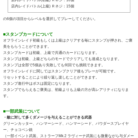
店内レイドバトル(上級) Ｒネジ：15個
の6個の項目からレベルを選択してプレーしてください。
■スタンプカードについて
オフラインレイド初級もしくは上級はクリアする毎にスタンプが押され、ご褒
美をもらうことができます。
スタンプカードは初級、上級で共通のカードになります。
スタンプは初級、上級どちらのモードでクリアしても達成となります。
スタンプは全部で5個あり失敗しても何回でも挑戦できます。
オフラインレイドに関してはスタンプクリア後もプレーが可能です。
リセットすることにより繰り返し楽しむことができます。
スタンプ進行中はボスは固定になります。
スタンプでもらえるご褒美は、初級よりも上級の方が高レアリティになりま
す。
■一部武装について
・敵に対して多くダメージを与えることができる武器
グリーンカッター、ハンマーシード、ハンマーシード、パウダースプレイヤ
ー、チョコペン銃
（一部イベント武装、ストラーフMk.2 ラヴィーナ武装にも微量ながら与ダメー