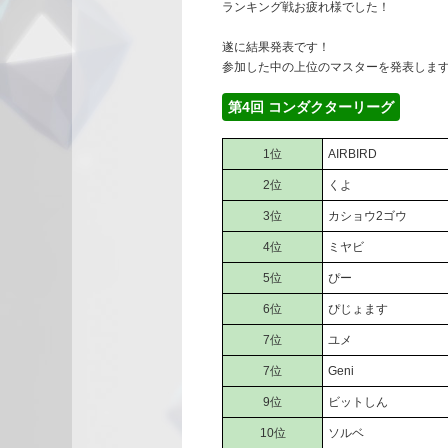
ランキング戦お疲れ様でした！
遂に結果発表です！
参加した中の上位のマスターを発表します
第4回 コンダクターリーグ
1位
AIRBIRD
2位
くよ
3位
カショウ2ゴウ
4位
ミヤビ
5位
ぴー
6位
ぴじょます
7位
ユメ
7位
Geni
9位
ビットしん
10位
ソルベ