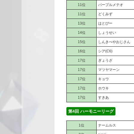
11位
パープルメテオ
11位
どくみず
13位
はとぴー
14位
しょうせい
15位
しんきべやおじさん
16位
シア(C6)
17位
ぎょうざ
17位
マツヤマーン
17位
キョウ
17位
ホウキ
17位
すきあ
第4回 ハーモニーリーグ
1位
ナームルス