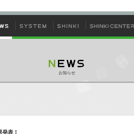
方
神姫について
神姫カードについて
ゲームの流れ
ジェムバトル
お知らせ
果発表！