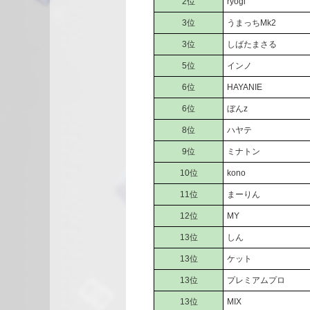
2位
ryogi
3位
うまっちMk2
3位
しばたまさる
5位
インノ
6位
HAYANIE
6位
ぼんz
8位
ハヤテ
9位
ミナトン
10位
kono
11位
まーりん
12位
MY
13位
しん
13位
ケット
13位
プレミアムプロ
13位
MIX