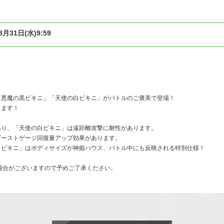
8月31日(水)9:59
「悪魔の黒ビキニ」「天使の白ビキニ」がバトルのご褒美で登場！
します！
あり、「天使の白ビキニ」は遠距離攻撃に耐性があります。
ブーストゲージ回復量アップ効果があります。
白ビキニ」はボディサイズが神姫ハウス、バトル中にも反映される特別仕様！
場合がございますので予めご了承ください。