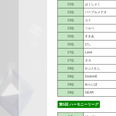
11位
はくしゃく
12位
パープルメテオ
13位
ユイ
13位
ソルベ
15位
すきあ
15位
びし
17位
Land
17位
タカ
19位
かぶとむし
19位
DodomE
19位
めらにぽ
19位
GEAR
第5回 ハーモニーリーグ