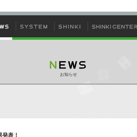
方
神姫について
神姫カードについて
ゲームの流れ
ジェムバトル
お知らせ
果発表！