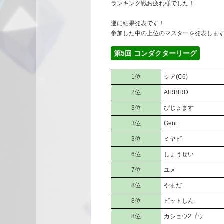
ランキング戦お疲れ様でした！
遂に結果発表です！
参加した中の上位のマスターを発表します
第5回 コンダクターリーグ
1位
シア(C6)
2位
AIRBIRD
3位
ぴじょます
3位
Geni
3位
ミヤビ
6位
しょうせい
7位
ユメ
8位
やまだ
8位
ビットしん
8位
カショウ2ゴウ