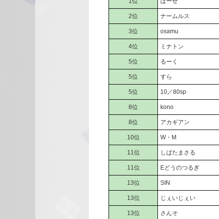
1位
ばーぜ
2位
ナームルス
3位
osamu
4位
ミナトン
5位
るーく
5位
すら
5位
10／80sp
8位
kono
8位
アカギアン
10位
W・M
11位
しばたまさる
11位
Eどうのつるぎ
13位
SIN
13位
じぇいじぇい
13位
さんそ