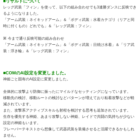
■リザルトについて
レッグ武装「フィン」を使って、以下の組み合わせでも3連勝ダンスに反映でき
るようになりました。
「アーム武装：ネイキッドアーム」＆「ボディ武装：水着カテゴリ（リアと同
時に付くもの）どれでも」＆「レッグ武装：フィン」
今まで通り反映可能の組み合わせ
「アーム武装：ネイキッドアーム」＆「ボディ武装：日焼け水着」＆「リア武
装：浮き輪」＆「レッグ武装：フィン」
■COMのAI設定を変更しました。
神姫ごと固有のAI設定に変更しました。
全体的に攻撃より防御に振ったにマイルドなセッティングになっています。
移動先の検討、移動ルートの検討などパターンが増えており粘着攻撃などが軽
減されています。
また、攻撃系アクティブスキルも射程を検討する思考も追加されています。
生存を優先する神姫、あまり攻撃しない神姫、レイドで共闘の気持ちが少ない
設定の神姫もいます。
フレーバーテキストから想像して武器武装を装備させると活躍できるかもしれ
ません。