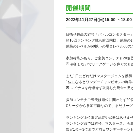
開催期間
2022年11月27日(日)15:00 ～18:00
目指せ最高の称号「バトルコンダクター
第10回ランキング戦も前回同様、武装の
武装のレベルが60以下の場合レベル60
参加称号があり、ご褒美コンテナも20個
参加しないでリーグゲージを稼ぐのも
また1日にどれだけマスタージェムを獲得
1位になるとワンデーチャンピオンの称号
マイナスを考慮せず取得した総合の数
参加コンテナご褒美は順位に関わらず20
Cリーグから参加可能なので、まだリー
ランキング上位限定武装や武器はありま
ランキング戦では称号、マスター名、所
暫定1位～3位までと前日ワンデーチャン