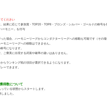
してください
、結果に応じて参加賞・TOP20・TOP8・ブロンズ・シルバー・ゴールドの称号を
ルハーモニー」を付与
がった場合、ハーモニーリーグからコンダクターリーグへの移動も可能です（その場
ハーモニーリーグへの移動はできません。
の称号になります。
で、ご褒美に出現する武装や確率の違いはありません。
ーからランキング戦の項目が選択できるようになります。
プレーできます。
獲得数について
もっている状態からスタートします。
整しました。