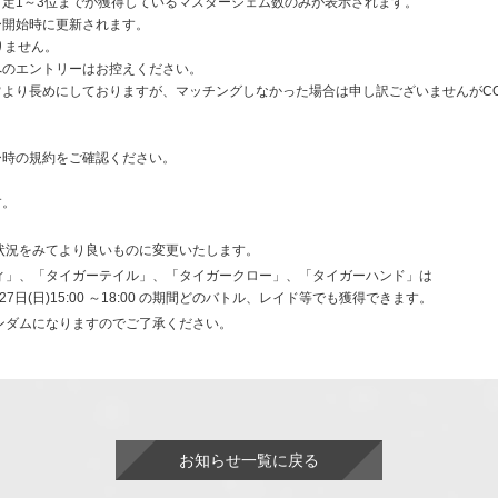
定1～3位までが獲得しているマスタージェム数のみが表示されます。
ー開始時に更新されます。
りません。
へのエントリーはお控えください。
より長めにしておりますが、マッチングしなかった場合は申し訳ございませんがC
ー時の規約をご確認ください。
す。
状況をみてより良いものに変更いたします。
ィ」、「タイガーテイル」、「タイガークロー」、「タイガーハンド」は
7日(日)15:00 ～18:00 の期間どのバトル、レイド等でも獲得できます。
ンダムになりますのでご了承ください。
お知らせ一覧に戻る