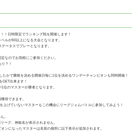
」！！日時限定でランキング戦を開催します！
レベルが60以上になる大会となります。
のステータスでプレーとなります。
固定なのでお気軽にご参加ください。
あり？！
したかで勝敗を決める開催日毎に1位を決めるワンデーチャンピオンも同時開催！
をGET出来ます！
が1位のマスターが勝者となります。
個獲得できます。
グを上げていないマスターもこの機会にリーグジェムバトルに参加してみよう！
せん。
属リーグ、神姫名が表示されません。
ピオンになったマスターは名前の個所に以下表示が追加されます。