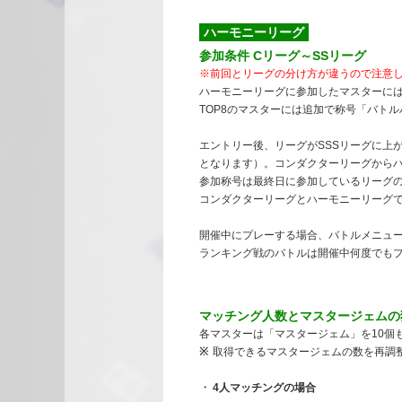
ハーモニーリーグ
参加条件 Cリーグ～SSリーグ
※前回とリーグの分け方が違うので注意
ハーモニーリーグに参加したマスターには
TOP8のマスターには追加で称号「バト
エントリー後、リーグがSSSリーグに上
となります）。コンダクターリーグから
参加称号は最終日に参加しているリーグ
コンダクターリーグとハーモニーリーグ
開催中にプレーする場合、バトルメニュ
ランキング戦のバトルは開催中何度でも
マッチング人数とマスタージェムの
各マスターは「マスタージェム」を10個
取得できるマスタージェムの数を再調
4人マッチングの場合