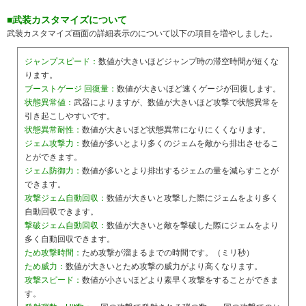
■武装カスタマイズについて
武装カスタマイズ画面の詳細表示のについて以下の項目を増やしました。
ジャンプスピード：
数値が大きいほどジャンプ時の滞空時間が短くな
ります。
ブーストゲージ 回復量：
数値が大きいほど速くゲージが回復します。
状態異常値：
武器によりますが、数値が大きいほど攻撃で状態異常を
引き起こしやすいです。
状態異常耐性：
数値が大きいほど状態異常になりにくくなります。
ジェム攻撃力：
数値が多いとより多くのジェムを敵から排出させるこ
とができます。
ジェム防御力：
数値が多いとより排出するジェムの量を減らすことが
できます。
攻撃ジェム自動回収：
数値が大きいと攻撃した際にジェムをより多く
自動回収できます。
撃破ジェム自動回収：
数値が大きいと敵を撃破した際にジェムをより
多く自動回収できます。
ため攻撃時間：
ため攻撃が溜まるまでの時間です。（ミリ秒）
ため威力：
数値が大きいとため攻撃の威力がより高くなります。
攻撃スピード：
数値が小さいほどより素早く攻撃をすることができま
す。