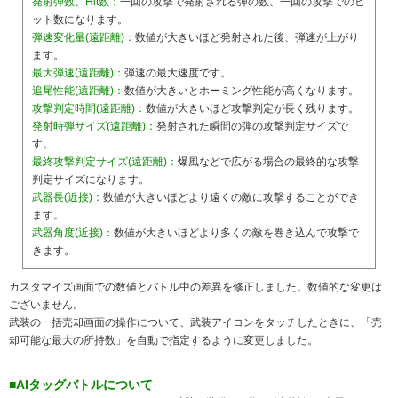
発射弾数、Hit数：
一回の攻撃で発射される弾の数、一回の攻撃でのヒ
ット数になります。
弾速変化量(遠距離)：
数値が大きいほど発射された後、弾速が上がり
ます。
最大弾速(遠距離)：
弾速の最大速度です。
追尾性能(遠距離)：
数値が大きいとホーミング性能が高くなります。
攻撃判定時間(遠距離)：
数値が大きいほど攻撃判定が長く残ります。
発射時弾サイズ(遠距離)：
発射された瞬間の弾の攻撃判定サイズで
す。
最終攻撃判定サイズ(遠距離)：
爆風などで広がる場合の最終的な攻撃
判定サイズになります。
武器長(近接)：
数値が大きいほどより遠くの敵に攻撃することができ
ます。
武器角度(近接)：
数値が大きいほどより多くの敵を巻き込んで攻撃で
きます。
カスタマイズ画面での数値とバトル中の差異を修正しました。数値的な変更は
ございません。
武装の一括売却画面の操作について、武装アイコンをタッチしたときに、「売
却可能な最大の所持数」を自動で指定するように変更しました。
■AIタッグバトルについて