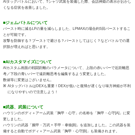
AIタッグバトルにおいて、Tシャツ武装を装備した際、会話神姫の表示がおかし
くなる症状を改善しました。
■ジェムバトルについて
バースト時に減るLPの量を減らしました、LPMAXの場合約5回バーストするこ
とが可能です。
攻撃を防御する？ブーストで避ける？バーストしてはじく？などバトルでの選
択肢が増えればと思います。
■AIカスタマイズについて
AIカスタム画面の戦闘距離のパラメータについて、上段の赤いバーで近距離思
考／下段の青いバーで遠距離思考を編集するよう変更しました。
数値等に変更はございません。
AIタッグバトルはDEXも重要！DEXが低いと復帰が遅くなり味方神姫が不利
になりやすいので注意しよう！
■武器、武装について
ハウリンのボディ＋アーム武装「胸甲・心守」の名称を「胸甲・心守[A]」に変
更しました。
ハウリンの武器「腕甲・万武 + 手甲・拳狼[B]」を追加しました。この武器を装
備すると自動でボディ＋アーム武装「胸甲・心守[B]」も装備されます。