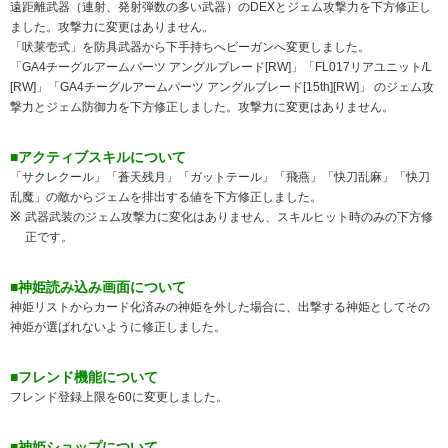
遠距離武器（連射、発射弾数の多い武器）のDEXとジェム攻撃力を下方修正し
ました。攻撃力に変更はありません。
「吠莱壱式」を防具武器から下手持ちへビーガンへ変更しました。
「GA4チーグルアームパーツ アングルブレード[RW]」「FL017リアユニット/L
[RW]」「GA4チーグルアームパーツ アングルブレード[15th][RW]」 のジェム攻
撃力とジェム防御力を下方修正しました。攻撃力に変更はありません。
■アクティブスキルについて
「サクレクール」「蒼天残月」「ガットテール」「飛燕」「快刀乱麻」「快刀
乱魔」の敵からジェムを排出する値を下方修正しました。
武器武装のジェム攻撃力に変化はありません、スキルヒット時のみの下方修
正です。
■神姫読み込み画面について
神姫リストからカード化済みの神姫を外した場合に、出撃する神姫としてその
神姫が選ばれないように修正しました。
■フレンド機能について
フレンド登録上限を60に変更しました。
■神姫ショップについて