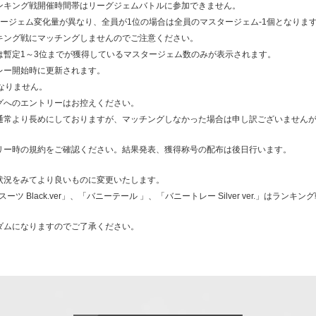
ンキング戦開催時間帯はリーグジェムバトルに参加できません。
ージェム変化量が異なり、全員が1位の場合は全員のマスタージェム-1個となりま
キング戦にマッチングしませんのでご注意ください。
は暫定1～3位までが獲得しているマスタージェム数のみが表示されます。
レー開始時に更新されます。
なりません。
グへのエントリーはお控えください。
通常より長めにしておりますが、マッチングしなかった場合は申し訳ございませんが
リー時の規約をご確認ください。結果発表、獲得称号の配布は後日行います。
状況をみてより良いものに変更いたします。
ースーツ Black.ver」、「バニーテール 」、「バニートレー Silver ver.」は
ダムになりますのでご了承ください。