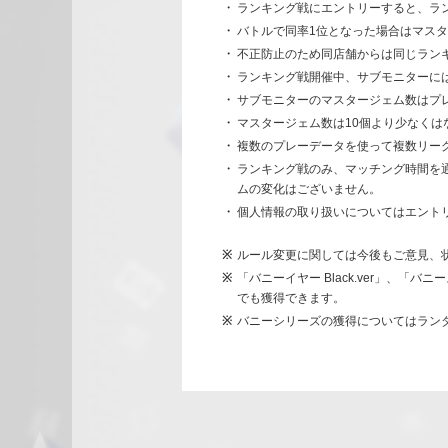
ランキング戦にエントリーすると、ラ
バトルで同率1位となった場合はマスタ
不正防止のため同店舗からは同じラン
ランキング戦開催中、サブモニターに
サブモニターのマスタージェム数はプ
マスタージェム数は10個より少なくは
複数のプレーデータを使って複数リー
ランキング戦のみ、マッチング時間を
ムの変化はございません。
個人情報の取り扱いについてはエント
ルール変更に関しては今後もご意見、
「バニーイヤー Black.ver」、「バニ
でも獲得できます。
バニーシリーズの獲得についてはラン