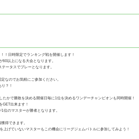
」！！日時限定でランキング戦を開催します！
が60以上になる大会となります。
のステータスでプレーとなります。
固定なのでお気軽にご参加ください。
あり？！
したかで勝敗を決める開催日毎に1位を決めるワンデーチャンピオンも同時開催！
をGET出来ます！
が1位のマスターが勝者となります。
個獲得できます。
グを上げていないマスターもこの機会にリーグジェムバトルに参加してみよう！