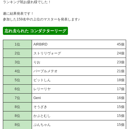
ランキング戦お疲れ様でした！
遂に結果発表です！
参加した159名中の上位のマスターを発表します♪
忘れ去られた コンダクターリーグ
1位
AIRBIRD
45個
2位
ストリリヴォーグ
24個
3位
りお
23個
4位
パープルメテオ
21個
5位
ビットしん
18個
6位
レリーリヤ
17個
7位
Geni
16個
8位
そうざき
15個
8位
かぶとむし
15個
8位
ぷんちゃん
15個