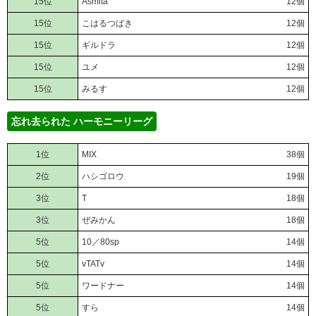
15位
Asmita
12個
15位
こはるつばき
12個
15位
ギルドラ
12個
15位
ユメ
12個
15位
みるす
12個
忘れ去られた ハーモニーリーグ
1位
MIX
38個
2位
ハシゴロウ
19個
3位
T
18個
3位
ぜみかん
18個
5位
10／80sp
14個
5位
vTATv
14個
5位
ワードナー
14個
5位
すら
14個