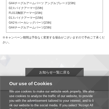
GA4チーグルアームパーツ アングルブレード[15th]
02スパイクアーマー[15th]
FL013胸部アーマー[15th]
01スパイクアーマー[15th]
GA2サバーカレッグパーツ[15th]
GA4チーグルアームパーツ[15th]
※キャンペーン期間は予告なく変更する場合がございますので予めご了承くだ
さい。
お知らせ一覧に戻る
Our use of Cookies
We use cookies to make our website work properly. We also
use cookies to analyze the traffic of our website, to provide
you with the advertisement tailored to your interest, and to li
nk our website to the social media. If you select “Accept All