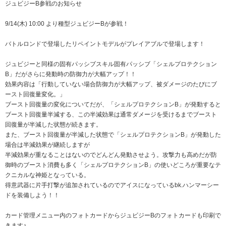
ジュビジーB参戦のお知らせ
9/14(木) 10:00 より種型ジュビジーBが参戦！
バトルロンドで登場したリペイントモデルがプレイアブルで登場します！
ジュビジーと同様の固有パッシブスキル固有パッシブ「シェルプロテクション
B」だがさらに発動時の防御力が大幅アップ！！
効果内容は「行動していない場合防御力が大幅アップ、被ダメージのたびにブ
ースト回復量変化。」
ブースト回復量の変化についてだが、「シェルプロテクションB」が発動すると
ブースト回復量半減する、この半減効果は通常ダメージを受けるまでブースト
回復量が半減した状態が続きます。
また、ブースト回復量が半減した状態で「シェルプロテクションB」が発動した
場合は半減効果が継続しますが
半減効果が重なることはないのでどんどん発動させよう。攻撃力も高めだが防
御時のブースト消費も多く「シェルプロテクションB」の使いどころが重要なテ
クニカルな神姫となっている。
得意武器に片手打撃が追加されているのでアイスになっているbk.ハンマーシー
ドを装備しよう！！
カード管理メニュー内のフォトカードからジュビジーBのフォトカードも印刷で
きます♪