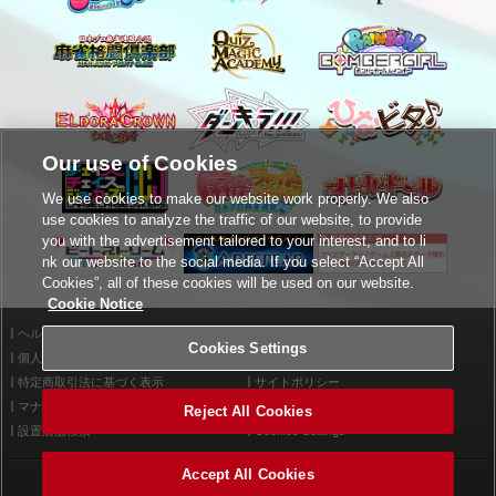
Our use of Cookies
We use cookies to make our website work properly. We also
use cookies to analyze the traffic of our website, to provide
you with the advertisement tailored to your interest, and to li
nk our website to the social media. If you select “Accept All
Cookies”, all of these cookies will be used on our website.
Cookie Notice
ヘルプ
利用規約
Cookies Settings
個人情報等保護方針
外部送信について
特定商取引法に基づく表示
サイトポリシー
マナー＆ルール
お問い合わせ
Reject All Cookies
設置店舗検索
Cookies Settings
Accept All Cookies
©2026 Konami Arcade Games