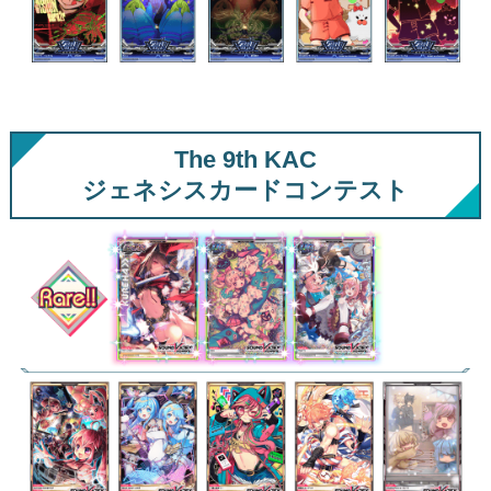
The 9th KAC
ジェネシスカードコンテスト