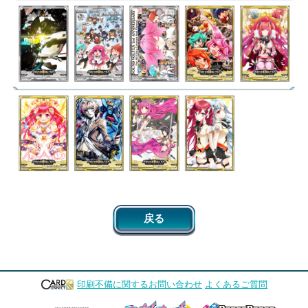
戻る
印刷不備に関するお問い合わせ
よくあるご質問