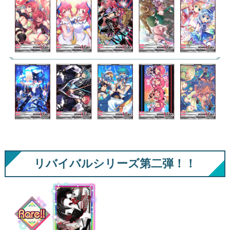
リバイバルシリーズ第二弾！！