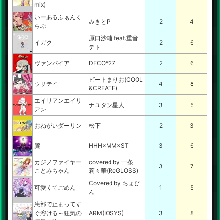
mix)
いーあるふぁんく
みきとP
2
4
らぶ
原口沙輔 feat.重音
イガク
2
6
テト
ヴァンパイア
DECO*27
2
6
ビートまりお(COOL
ウサテイ
4
8
&CREATE)
エイリアンエイリ
ナユタン星人
3
5
アン
おねがいダーリン
松下
2
3
朧
HHH×MM×ST
3
6
カジノファイヤー
covered by 一条
3
7
ことみちゃん
莉々華(ReGLOSS)
Covered by ちょぴ
可愛くてごめん
1
5
ん
患部で止まってす
ぐ溶ける～狂気の
ARM(IOSYS)
3
8