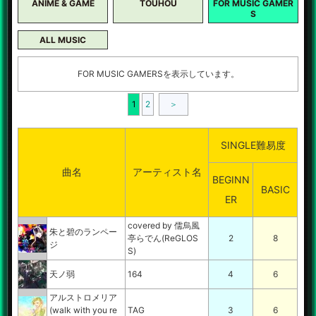
ANIME & GAME
TOUHOU
FOR MUSIC GAMER
S
ALL MUSIC
FOR MUSIC GAMERSを表示しています。
1
2
＞
SINGLE難易度
曲名
アーティスト名
BEGINN
BASIC
ER
covered by 儒烏風
朱と碧のランペー
亭らでん(ReGLOS
2
8
ジ
S)
天ノ弱
164
4
6
アルストロメリア
(walk with you re
TAG
3
6