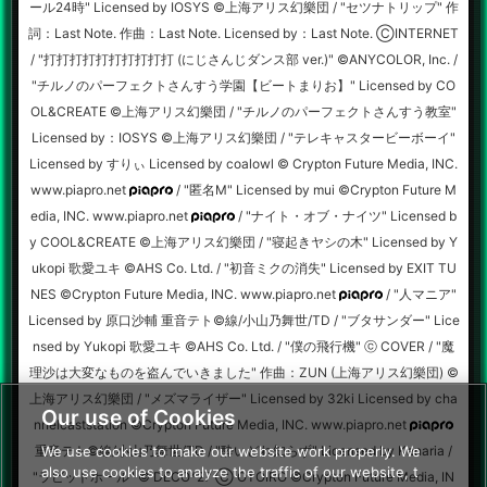
ール24時" Licensed by IOSYS ©上海アリス幻樂団 / "セツナトリップ" 作
詞：Last Note. 作曲：Last Note. Licensed by：Last Note. ⒸINTERNET
/ "打打打打打打打打打打 (にじさんじダンス部 ver.)" ©ANYCOLOR, Inc. /
"チルノのパーフェクトさんすう学園【ビートまりお】" Licensed by CO
OL&CREATE ©上海アリス幻樂団 / "チルノのパーフェクトさんすう教室"
Licensed by：IOSYS ©上海アリス幻樂団 / "テレキャスタービーボーイ"
Licensed by すりぃ Licensed by coalowl © Crypton Future Media, INC.
www.piapro.net
/ "匿名M" Licensed by mui ©Crypton Future M
edia, INC. www.piapro.net
/ "ナイト・オブ・ナイツ" Licensed b
y COOL&CREATE ©上海アリス幻樂団 / "寝起きヤシの木" Licensed by Y
ukopi 歌愛ユキ ©︎AHS Co. Ltd. / "初音ミクの消失" Licensed by EXIT TU
NES ©Crypton Future Media, INC. www.piapro.net
/ "人マニア"
Licensed by 原口沙輔 重音テト©線/小山乃舞世/TD / "ブタサンダー" Lice
nsed by Yukopi 歌愛ユキ ©︎AHS Co. Ltd. / "僕の飛行機" ⓒ COVER / "魔
理沙は大変なものを盗んでいきました" 作曲：ZUN (上海アリス幻樂団) ©
上海アリス幻樂団 / "メズマライザー" Licensed by 32ki Licensed by cha
Our use of Cookies
nnelcaststation ©Crypton Future Media, INC. www.piapro.net
重音テト©線/小山乃舞世/TD / "酔いどれ知らず" Licensed by Kanaria /
We use cookies to make our website work properly. We
also use cookies to analyze the traffic of our website, t
"ラビットホール" © DECO*27 Ⓒ OTOIRO ©Crypton Future Media, IN