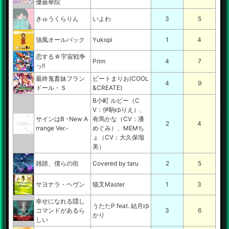
優曇華院
きゅうくらりん
いよわ
3
5
強風オールバック
Yukopi
1
4
恋する☆宇宙戦争
Prim
4
7
っ!!
最終鬼畜妹フラン
ビートまりお(COOL
4
9
ドール・Ｓ
&CREATE)
B小町 ルビー（C
V：伊駒ゆりえ）、
サインはB -New A
有馬かな（CV：潘
2
4
rrange Ver.-
めぐみ）、MEMち
ょ（CV：大久保瑠
美）
雑踏、僕らの街
Covered by taru
2
5
サヨナラ・ヘヴン
猫叉Master
1
3
幸せになれる隠し
うたたP feat. 結月ゆ
コマンドがあるら
3
6
かり
しい