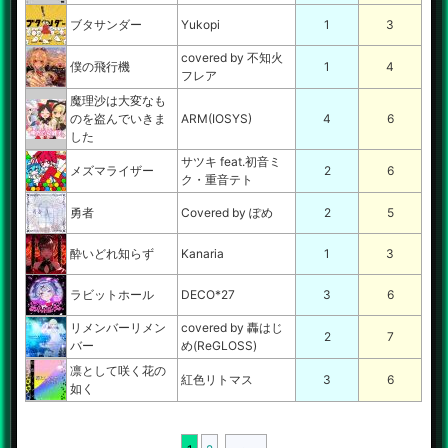
ブタサンダー
Yukopi
1
3
covered by 不知火
僕の飛行機
1
4
フレア
魔理沙は大変なも
のを盗んでいきま
ARM(IOSYS)
4
6
した
サツキ feat.初音ミ
メズマライザー
2
6
ク・重音テト
勇者
Covered by ぽめ
2
5
酔いどれ知らず
Kanaria
1
3
ラビットホール
DECO*27
3
6
リメンバーリメン
covered by 轟はじ
2
7
バー
め(ReGLOSS)
凛として咲く花の
紅色リトマス
3
6
如く