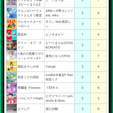
【ビートまりお】
チルノのパーフェ
ARM＋夕野ヨシミ f
3
6
クトさんすう教室
eat. miko
テレキャスタービ
すりぃ feat.鏡音レ
2
5
ーボーイ
ン
匿名M
ピノキオピー
1
4
ナイト・オブ・ナ
ビートまりお(COOL
3
7
イツ
&CREATE)
†渚の小悪魔ラヴリ
夏色ビキニのPrim
3
7
ィ～レイディオ†
寝起きヤシの木
Yukopi
2
4
cosMo＠暴走P feat.
初音ミクの消失
3
8
初音ミク
華爛漫 -Flowers-
ＴЁЯＲＡ
3
6
ヒゲドライバー join.
パ→ピ→プ→Yeah!
3
5
shully & Nimo
人マニア
原口沙輔
2
6