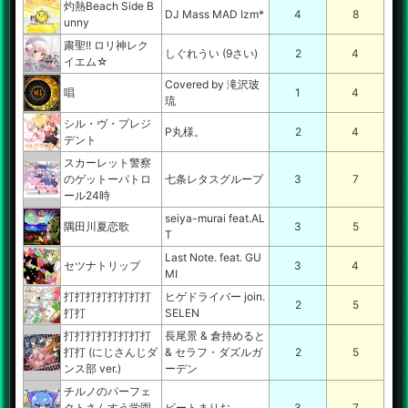
灼熱Beach Side B
DJ Mass MAD Izm*
4
8
unny
粛聖!! ロリ神レク
しぐれうい (9さい)
2
4
イエム☆
Covered by 滝沢玻
唱
1
4
琉
シル・ヴ・プレジ
P丸様。
2
4
デント
スカーレット警察
のゲットーパトロ
七条レタスグループ
3
7
ール24時
seiya-murai feat.AL
隅田川夏恋歌
3
5
T
Last Note. feat. GU
セツナトリップ
3
4
MI
打打打打打打打打
ヒゲドライバー join.
2
5
打打
SELEN
打打打打打打打打
長尾景 & 倉持めると
打打 (にじさんじダ
& セラフ・ダズルガ
2
5
ンス部 ver.)
ーデン
チルノのパーフェ
クトさんすう学園
ビートまりお
3
7