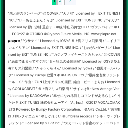
1
2
＞
"朱と碧のランページ" ⓒ COVER / "天ノ弱" Licensed by EXIT TUNES I
NC. / "いーあるふぁんくらぶ" Licensed by EXIT TUNES INC. / "イガク"
Licensed by 原口沙輔 重音テト©線/小山乃舞世/TD / "ヴァンパイア" © D
ECO*27 © OTOIRO ©Crypton Future Media, INC. www.piapro.net
/ "ウサテイ" Licensed by IOSYS ©上海アリス幻樂団 / "エイリア
ンエイリアン" Licensed by EXIT TUNES INC. / "おねがいダーリン" Lice
nsed by EXIT TUNES INC. / "カジノファイヤーことみちゃん" ⓒ COVER
/ "患部で止まってすぐ溶ける～狂気の優曇華院" Licensed by IOSYS ©上
海アリス幻樂団 / "きゅうくらりん" Licensed by Iyowa / "強風オールバッ
ク" Licensed by Yukopi 歌愛ユキ ©︎AHS Co. Ltd. / "最終鬼畜妹フランド
ール・Ｓ" 作曲：ZUN (上海アリス幻樂団) 編曲：ビートまりお Licensed
by COOL&CREATE ©上海アリス幻樂団 / "サインはB -New Arrange Ver.-
" Licensed by KADOKAWA / "幸せになれる隠しコマンドがあるらしい" う
たたＰ,EXIT TUNES 株式会社エーアイ（AI, Inc.） ©2017 VOCALOMAK
ETS Powered by Bumpy Factory Corporation. ©AHS Co.Ltd. / "粛聖!!
ロリ神レクイエム☆" ©︎しぐれうい ©︎umbrella records / "シル・ヴ・プレ
ジデント" Licensed by STPR Inc. / "スカーレット警察のゲットーパトロ