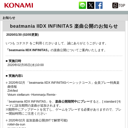
お知らせ
beatmania IIDX INFINITAS 楽曲公開のお知らせ
2020/01/30 (02/05更新)
いつも コナステ をご利用くださいまして、誠にありがとうございます。
「beatmania IIDX INFINITAS」
の楽曲公開についてご案内いたします。
■ 実施日時
2020年02月05日(水)10:00
■ 実施内容1
○ 2020年02月 「beatmania IIDX INFINITASベーシックコース」会員プレー特典楽
曲情報
Zirkfied
Votum stellarum -Hommarju Remix-
「beatmania IIDX INFINITAS」を、
楽曲公開期間中にプレー
すると、[ standard ]モ
ードに該当期間の楽曲が追加されます。
※期間中にアップデートを完了し、ゲームをプレーする必要がありますので、プレ
ー開始時間にご注意ください
○ 2020年02月 追加楽曲公開(BITで解禁可能)
rottel-da-sun