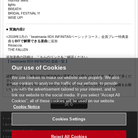
murmur twins
lights
BREATH
BRIDAL FESTIVAL !!!
WISE UP!
■ 実施内容2
○2018年1月の「beatmania IIDX INFINITASベーシックコース」会員プレー特典楽
曲を
BITで解禁できる楽曲
に追加
Ristaccia
THE FALLEN
追加楽曲の詳細は、こちらのリンクをご確認ください。
【 beatmania IIDX INFINITAS 楽曲一覧 】
Our use of Cookies
諸事情により、実施日時や実施内容が変更される場合があります。予めご了承くだ
We use cookies to make our website work properly. We also
さい。
use cookies to analyze the traffic of our website, to provide
本件につきまして何かご不明点がございましたら、お問い合わせよりご連絡をお願
you with the advertisement tailored to your interest, and to
いいたします。
link our website to the social media. If you select “Accept All
Cookies”, all of these cookies will be used on our website.
Cookie Notice
ヘルプ
Cookies Settings
利用規約
個人情報等保護方針
外部送信について
特定商取引法に基づく表示
サイトポリシー
Reject All Cookies
マナー＆ルール
お問い合わせ