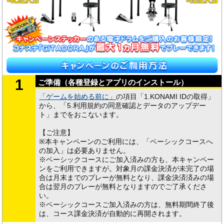
1
ご準備（各種登録とアプリのインストール）
「ゲームを始める前に」
の項目「1.KONAMI IDの取得」
から、「5.利用規約の同意確認とデータのアップデー
ト」までをおこないます。
【ご注意】
※本キャンペーンのご利用には、「ベーシックコースへ
の加入」は必要ありません。
※ベーシックコースにご加入済みの方も、本キャンペー
ンをご利用できますが。対象月の課金決済が未完了の場
合は月末までのプレーが無料となり、課金決済済みの場
合は翌月のプレーが無料となりますのでご了承くださ
い。
※ベーシックコースご加入済みの方は、無料期間終了後
は、コース課金決済が自動的に再開されます。