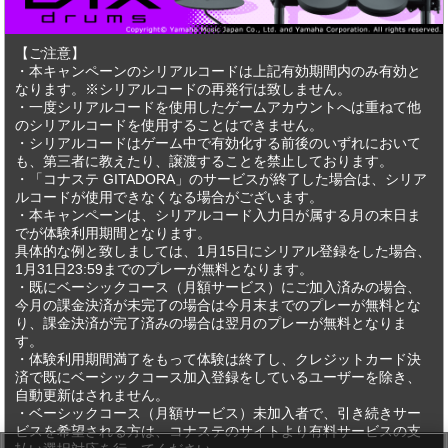
【ご注意】
・本キャンペーンのシリアルコードは上記有効期間内のみ有効と
なります。※シリアルコードの再発行は致しません。
・一度シリアルコードを使用したゲームアカウントへは重ねて他
のシリアルコードを使用することはできません。
・シリアルコードはゲーム中で有効化する前後のいずれにおいて
も、第三者に教えたり、譲渡することを禁止しております。
・「コナステ GITADORA」のサービスが終了した場合は、シリア
ルコードが使用できなくなる場合がございます。
・本キャンペーンは、シリアルコード入力日が属する月の末日ま
でが体験利用期間となります。
具体的な例と致しましては、1月15日にシリアル登録をした場合、
1月31日23:59までのプレーが無料となります。
・既にベーシックコース（月額サービス）にご加入済みの場合、
今月の課金決済が未完了の場合は今月末までのプレーが無料とな
り、課金決済が完了済みの場合は翌月のプレーが無料となりま
す。
・体験利用期間満了をもって体験は終了し、クレジットカード決
済で既にベーシックコース加入登録をしているユーザーを除き、
自動更新はされません。
・ベーシックコース（月額サービス）未加入者で、引き続きサー
ビスを希望される方は、コナステのサイトより有料サービスの支