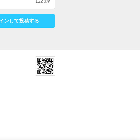
132
文字
インして投稿する