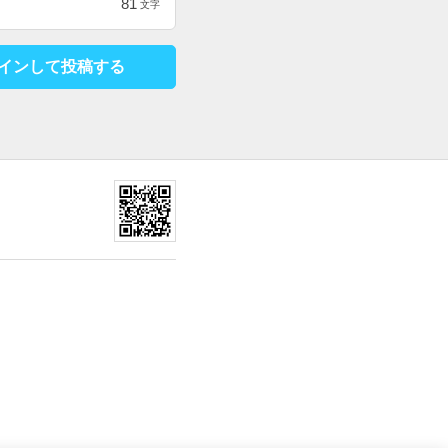
81
文字
インして投稿する