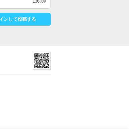
136
文字
インして投稿する