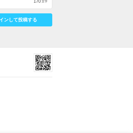
170
文字
インして投稿する